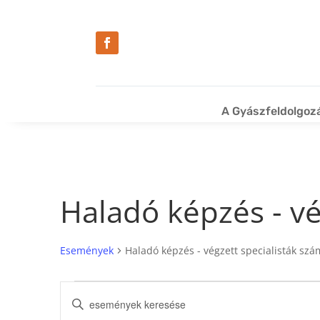
A Gyászfeldolgoz
Haladó képzés - vé
Események
Haladó képzés - végzett specialisták sz
Események
Események
Írja
for
keresése
be