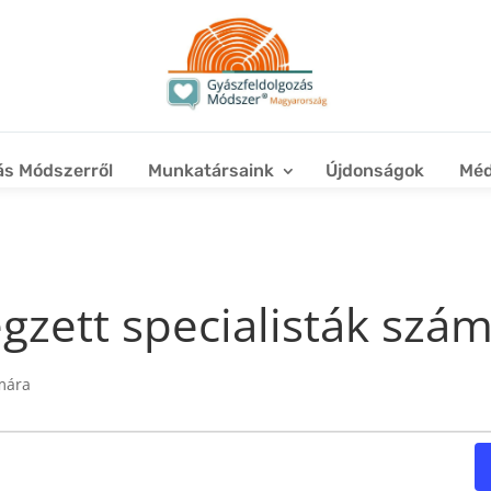
ás Módszerről
Munkatársaink
Újdonságok
Méd
gzett specialisták szá
ámára