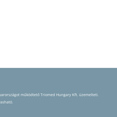
arországot működtető Triomed Hungary Kft. üzemelteti.
vasható.