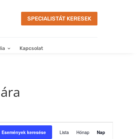
SPECIALISTÁT KERESEK
ia
Kapcsolat
mára
Esemény
nézet
Események keresése
Lista
Hónap
Nap