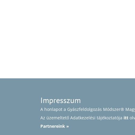
Impresszum
A honlapot a Gyászfeldolgozás Módszer® Magy
Az üzemeltető Adatkezelési tájékoztatója
itt
ol
Partnereink »