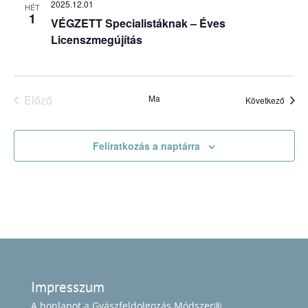
2025.12.01
HÉT
1
VÉGZETT Specialistáknak – Éves
Licenszmegújítás
Előző
Ma
Esem
Következő
Események
Feliratkozás a naptárra
Impresszum
A honlapot a Gyászfeldolgozás Módszer®