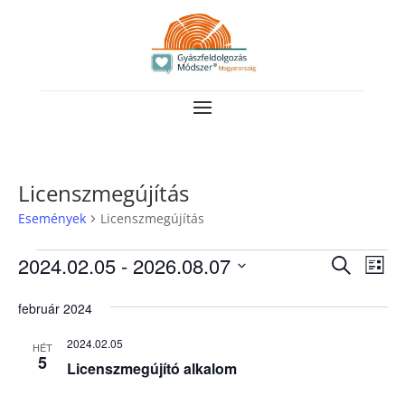
Licenszmegújítás
Események
Licenszmegújítás
Események
Esemé
Es
2024.02.05
 - 
2026.08.07
Keresett
Lista
néz
keresé
kifejezés
Dátum
nav
február 2024
és
kiválasztása.
nézet
2024.02.05
HÉT
5
válasz
Licenszmegújító alkalom