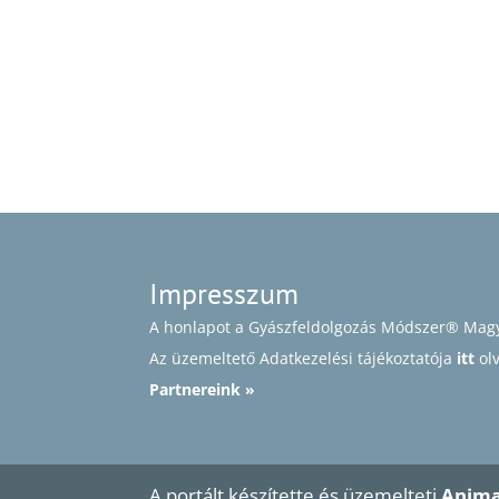
Impresszum
A honlapot a Gyászfeldolgozás Módszer® Magy
Az üzemeltető Adatkezelési tájékoztatója
itt
ol
Partnereink »
A portált készítette és üzemelteti
Anima