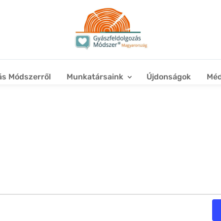
ás Módszerről
Munkatársaink
Újdonságok
Méd