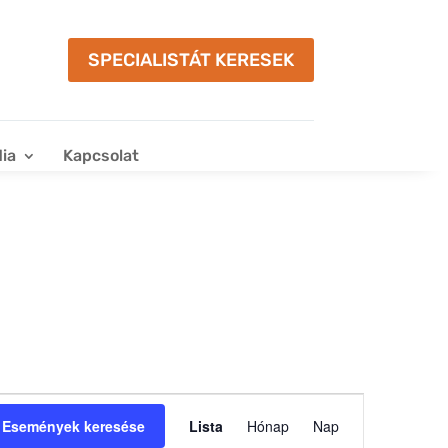
SPECIALISTÁT KERESEK
ia
Kapcsolat
Esemény
nézet
Események keresése
Lista
Hónap
Nap