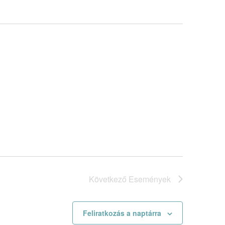
Következő
Események
Feliratkozás a naptárra