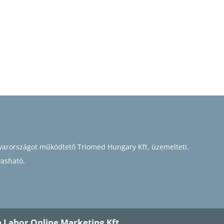
arországot működtető Triomed Hungary Kft. üzemelteti.
vasható.
 Labor Online Marketing Kft.