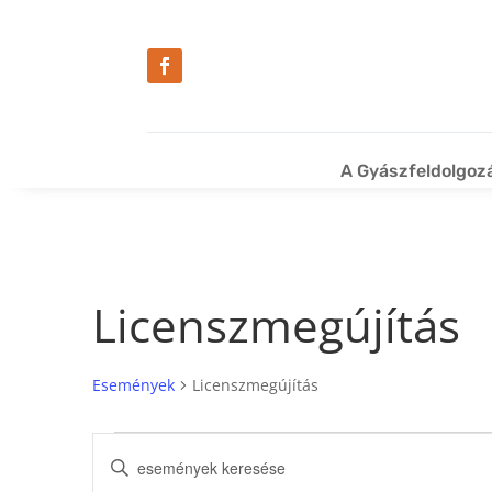
A Gyászfeldolgoz
Licenszmegújítás
Események
Licenszmegújítás
Események
Események
Írja
keresése
be