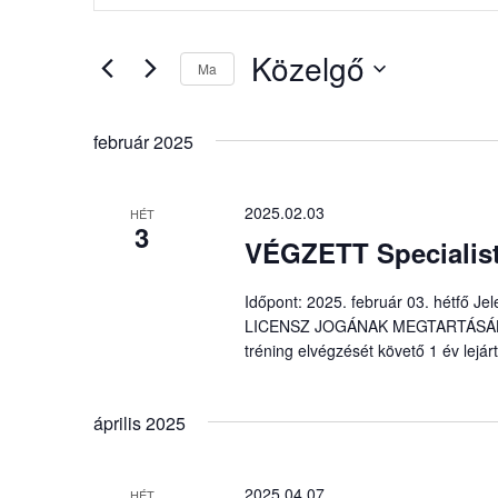
és
a
nézet
keresőszót.
Közelgő
Ma
Keresse
választás
Dátum
meg
kiválasztása.
a
február 2025
Események
-
2025.02.03
t
HÉT
3
a
VÉGZETT Specialist
keresőszóval.
Időpont: 2025. február 03. hétfő J
LICENSZ JOGÁNAK MEGTARTÁSÁHOZ é
tréning elvégzését követő 1 év lejárt
április 2025
2025.04.07
HÉT