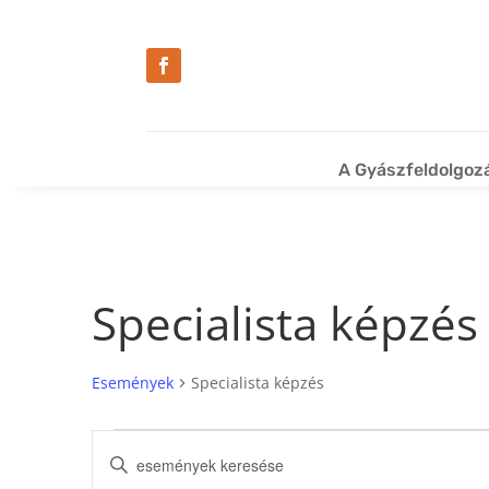
A Gyászfeldolgoz
Specialista képzés
Események
Specialista képzés
Események
Események
Írja
keresése
be