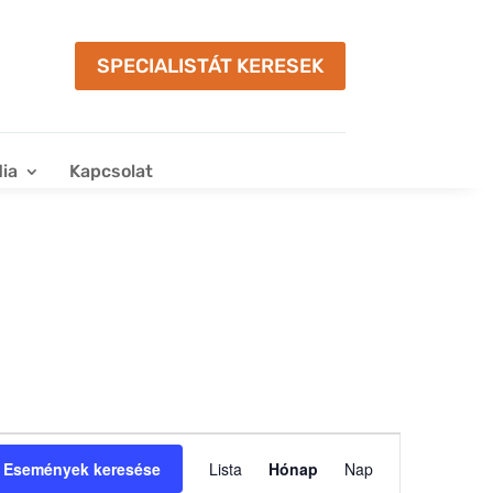
SPECIALISTÁT KERESEK
ia
Kapcsolat
Esemény
nézet
Események keresése
Lista
Hónap
Nap