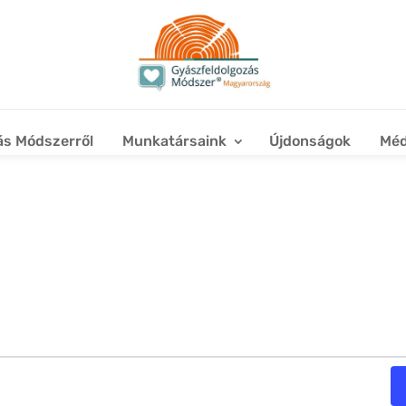
ás Módszerről
Munkatársaink
Újdonságok
Méd