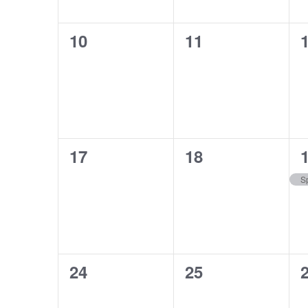
0
0
10
11
esemény,
esemény,
0
0
17
18
esemény,
esemény,
S
0
0
24
25
esemény,
esemény,