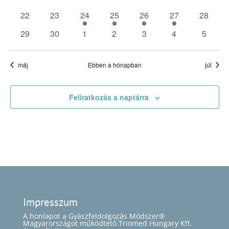
események
események
események
események
események
események
esemén
0
0
1
1
1
1
0
22
23
24
25
26
27
28
események
események
esemény
esemény
esemény
esemény
esemén
0
0
0
0
0
0
0
29
30
1
2
3
4
5
események
események
események
események
események
események
esemé
máj
Ebben a hónapban
júl
Feliratkozás a naptárra
Impresszum
A honlapot a Gyászfeldolgozás Módszer®
Magyarországot működtető Triomed Hungary Kft.