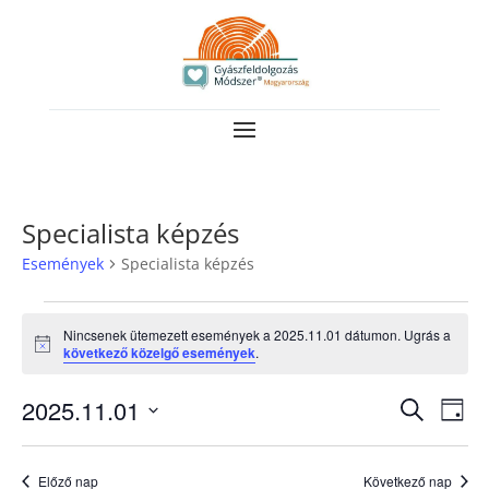
Specialista képzés
Események
Specialista képzés
Események
Nincsenek ütemezett események a 2025.11.01 dátumon. Ugrás a
for
Notice
következő közelgő események
.
2025.11.01
Esemé
Es
2025.11.01
Keresett
Nap
néz
keresé
kifejezés
Dátum
nav
és
kiválasztása.
Előző nap
Következő nap