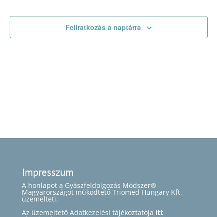
nézet
válasz
Feliratkozás a naptárra
Impresszum
A honlapot a Gyászfeldolgozás Módszer®
Magyarországot működtető Triomed Hungary Kft.
üzemelteti.
Az üzemeltető Adatkezelési tájékoztatója
itt