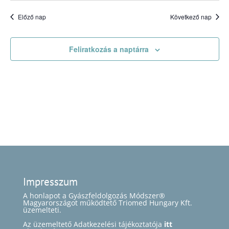
Előző nap
Következő nap
Feliratkozás a naptárra
Impresszum
A honlapot a Gyászfeldolgozás Módszer®
Magyarországot működtető Triomed Hungary Kft.
üzemelteti.
Az üzemeltető Adatkezelési tájékoztatója
itt