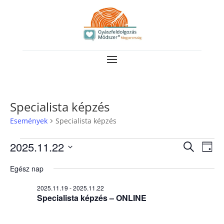
Specialista képzés
Események
Specialista képzés
Események
Esemé
Es
2025.11.22
Keresett
Nap
néz
for
keresé
kifejezés
Dátum
nav
Egész nap
2025.11.22
és
kiválasztása.
nézet
2025.11.19
-
2025.11.22
Specialista képzés – ONLINE
válasz