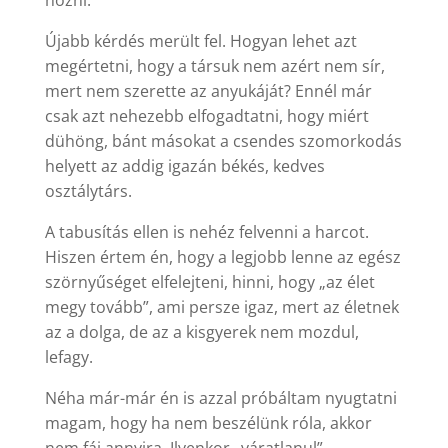
hozni.
Újabb kérdés merült fel. Hogyan lehet azt
megértetni, hogy a társuk nem azért nem sír,
mert nem szerette az anyukáját? Ennél már
csak azt nehezebb elfogadtatni, hogy miért
dühöng, bánt másokat a csendes szomorkodás
helyett az addig igazán békés, kedves
osztálytárs.
A tabusítás ellen is nehéz felvenni a harcot.
Hiszen értem én, hogy a legjobb lenne az egész
szörnyűséget elfelejteni, hinni, hogy „az élet
megy tovább”, ami persze igaz, mert az életnek
az a dolga, de az a kisgyerek nem mozdul,
lefagy.
Néha már-már én is azzal próbáltam nyugtatni
magam, hogy ha nem beszélünk róla, akkor