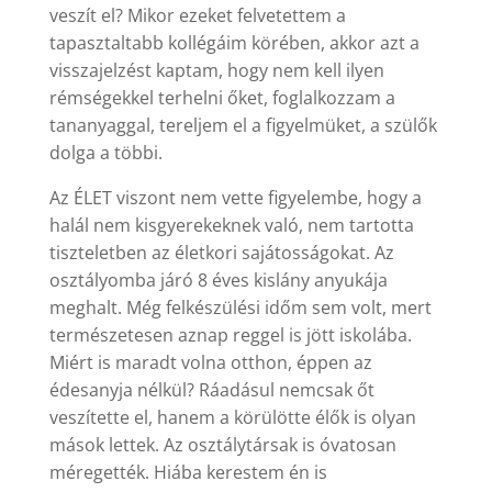
veszít el? Mikor ezeket felvetettem a
tapasztaltabb kollégáim körében, akkor azt a
visszajelzést kaptam, hogy nem kell ilyen
rémségekkel terhelni őket, foglalkozzam a
tananyaggal, tereljem el a figyelmüket, a szülők
dolga a többi.
Az ÉLET viszont nem vette figyelembe, hogy a
halál nem kisgyerekeknek való, nem tartotta
tiszteletben az életkori sajátosságokat. Az
osztályomba járó 8 éves kislány anyukája
meghalt. Még felkészülési időm sem volt, mert
természetesen aznap reggel is jött iskolába.
Miért is maradt volna otthon, éppen az
édesanyja nélkül? Ráadásul nemcsak őt
veszítette el, hanem a körülötte élők is olyan
mások lettek. Az osztálytársak is óvatosan
méregették. Hiába kerestem én is