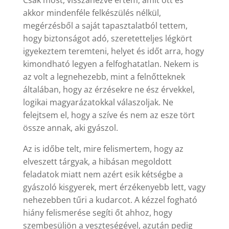
Csak most, visszanézve értem, amit ott és
akkor mindenféle felkészülés nélkül,
megérzésből a saját tapasztalatból tettem,
hogy biztonságot adó, szeretetteljes légkört
igyekeztem teremteni, helyet és időt arra, hogy
kimondható legyen a felfoghatatlan. Nekem is
az volt a legnehezebb, mint a felnőtteknek
általában, hogy az érzésekre ne ész érvekkel,
logikai magyarázatokkal válaszoljak. Ne
felejtsem el, hogy a szíve és nem az esze tört
össze annak, aki gyászol.
Az is időbe telt, mire felismertem, hogy az
elveszett tárgyak, a hibásan megoldott
feladatok miatt nem azért esik kétségbe a
gyászoló kisgyerek, mert érzékenyebb lett, vagy
nehezebben tűri a kudarcot. A kézzel fogható
hiány felismerése segíti őt ahhoz, hogy
szembesüljön a veszteségével, azután pedig