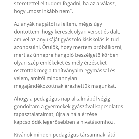
szeretettel el tudom fogadni, ha az a válasz,
hogy „most inkább nem”.
Az anyák napjától is féltem, mégis úgy
döntöttem, hogy keresek olyan verset és dalt,
amivel az anyukáját gyászoló kisiskolás is tud
azonosulni. Örülök, hogy mertem próbálkozni,
mert az ünnepre hangoló beszélgető körben
olyan szép emlékeket és mély érzéseket
osztottak meg a tanítványaim egymással és
velem, amitől mindannyian
megajándékozottnak érezhettük magunkat.
Ahogy a pedagógus nap alkalmából végig
gondoltam a gyermekek gyászával kapcsolatos
tapasztalataimat, újra a hála érzése
kapcsolódik legerősebben a hivatásomhoz.
Kívánok minden pedagógus társamnak látó