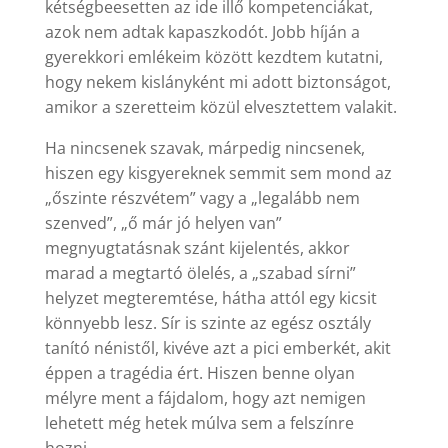
kétségbeesetten az ide illő kompetenciákat,
azok nem adtak kapaszkodót. Jobb híján a
gyerekkori emlékeim között kezdtem kutatni,
hogy nekem kislányként mi adott biztonságot,
amikor a szeretteim közül elvesztettem valakit.
Ha nincsenek szavak, márpedig nincsenek,
hiszen egy kisgyereknek semmit sem mond az
„őszinte részvétem” vagy a „legalább nem
szenved”, „ő már jó helyen van”
megnyugtatásnak szánt kijelentés, akkor
marad a megtartó ölelés, a „szabad sírni”
helyzet megteremtése, hátha attól egy kicsit
könnyebb lesz. Sír is szinte az egész osztály
tanító nénistől, kivéve azt a pici emberkét, akit
éppen a tragédia ért. Hiszen benne olyan
mélyre ment a fájdalom, hogy azt nemigen
lehetett még hetek múlva sem a felszínre