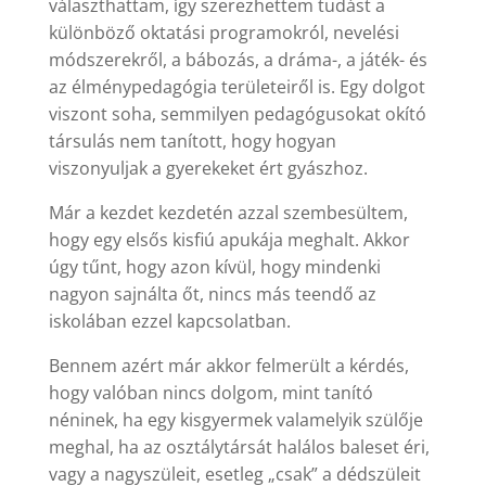
választhattam, így szerezhettem tudást a
különböző oktatási programokról, nevelési
módszerekről, a bábozás, a dráma-, a játék- és
az élménypedagógia területeiről is. Egy dolgot
viszont soha, semmilyen pedagógusokat okító
társulás nem tanított, hogy hogyan
viszonyuljak a gyerekeket ért gyászhoz.
Már a kezdet kezdetén azzal szembesültem,
hogy egy elsős kisfiú apukája meghalt. Akkor
úgy tűnt, hogy azon kívül, hogy mindenki
nagyon sajnálta őt, nincs más teendő az
iskolában ezzel kapcsolatban.
Bennem azért már akkor felmerült a kérdés,
hogy valóban nincs dolgom, mint tanító
néninek, ha egy kisgyermek valamelyik szülője
meghal, ha az osztálytársát halálos baleset éri,
vagy a nagyszüleit, esetleg „csak” a dédszüleit