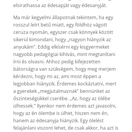
elsirathassa az édesapját vagy édesanyját.
Ma már kegyelmi állapotnak tekintem, ha egy
rosszul leírt betű miatt, egy földhöz vágott
ceruza nyomán, egyszer csak könnyek között
sikerül kimondani, hogy „nagyon hiányzik az
anyukám”. Eddig elkísérni egy kisgyermeket
nagyobb pedagógiai kihívás, mint megtanítani
írni és olvasni. Ahhoz pedig kifejezetten
bátorságra van szükségem, hogy meg merjem
kérdezni, hogy mi az, ami most éppen a
legjobban hiányzik. Érdemes kockáztatni, mert
a gyerekek „megjutalmaznak” bennünket az
őszinteségükkel cserébe. „Az, hogy az ölébe
ülhessek.” Ilyenkor nem érdemes azt javasolni,
hogy az én ölembe is ülhet, hiszen nem én,
hanem az édesanyja hiányzik. Egy ölelést
felajánlani viszont lehet, de csak akkor, ha azt is