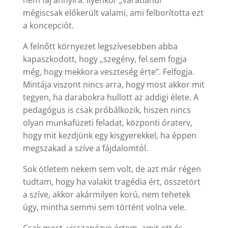
nem fáj annyira. Ilyenkor „váratlanul”
mégiscsak előkerült valami, ami felborította ezt
a koncepciót.
A felnőtt környezet legszívesebben abba
kapaszkodott, hogy „szegény, fel sem fogja
még, hogy mekkora veszteség érte”. Felfogja.
Mintája viszont nincs arra, hogy most akkor mit
tegyen, ha darabokra hullott az addigi élete. A
pedagógus is csak próbálkozik, hiszen nincs
olyan munkafüzeti feladat, központi óraterv,
hogy mit kezdjünk egy kisgyerekkel, ha éppen
megszakad a szíve a fájdalomtól.
Sok ötletem nekem sem volt, de azt már régen
tudtam, hogy ha valakit tragédia ért, összetört
a szíve, akkor akármilyen korú, nem tehetek
úgy, mintha semmi sem történt volna vele.