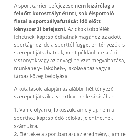
A sportkarrier befejezése
nem kizárólag a
felnőtt korosztályt érinti, sok élsportoló
fiatal a sportpályafutását idő előtt
kényszerül befejezni.
Az okok többfélék
lehetnek, kapcsolódhatnak magához az adott
sportághoz, de a sporttól független tényezők is
szerepet játszhatnak, mint például a családi
viszonyok vagy az anyagi helyzet megváltozása,
munkahely-, lakóhely-, iskolaváltás vagy a
társas közeg befolyása.
A kutatások alapján az alábbi hét tényező
szerepet játszik a sportkarrier lezárásában:
Van-e olyan új fókuszuk, amely új, nem a
sporthoz kapcsolódó célokat jelenthetnek
számukra.
Elérték-e a sportban azt az eredményt, amire