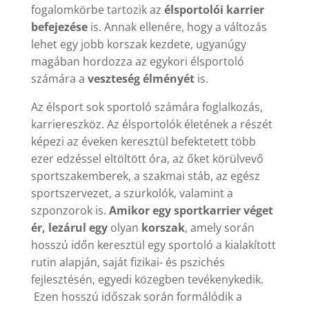
fogalomkörbe tartozik az
élsportolói karrier
befejezése
is. Annak ellenére, hogy a változás
lehet egy jobb korszak kezdete, ugyanúgy
magában hordozza az egykori élsportoló
számára a
veszteség élményét
is.
Az élsport sok sportoló számára foglalkozás,
karriereszköz. Az élsportolók életének a részét
képezi az éveken keresztül befektetett több
ezer edzéssel eltöltött óra, az őket körülvevő
sportszakemberek, a szakmai stáb, az egész
sportszervezet, a szurkolók, valamint a
szponzorok is.
Amikor egy sportkarrier véget
ér, lezárul egy
olyan
korszak
, amely során
hosszú időn keresztül egy sportoló a kialakított
rutin alapján, saját fizikai- és pszichés
fejlesztésén, egyedi közegben tevékenykedik.
Ezen hosszú időszak során formálódik a