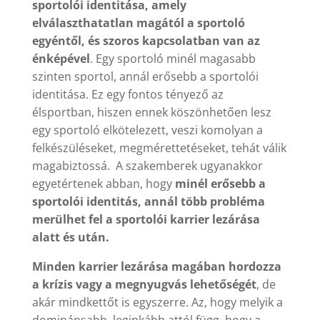
sportolói identitása, amely
elválaszthatatlan magától a sportoló
egyéntől, és szoros kapcsolatban van az
énképével
. Egy sportoló minél magasabb
szinten sportol, annál erősebb a sportolói
identitása. Ez egy fontos tényező az
élsportban, hiszen ennek köszönhetően lesz
egy sportoló elkötelezett, veszi komolyan a
felkészüléseket, megmérettetéseket, tehát válik
magabiztossá. A szakemberek ugyanakkor
egyetértenek abban, hogy
minél erősebb a
sportolói identitás, annál több probléma
merülhet fel a sportolói karrier lezárása
alatt és után.
Minden karrier lezárása magában hordozza
a krízis vagy a megnyugvás lehetőségét
, de
akár mindkettőt is egyszerre. Az, hogy melyik a