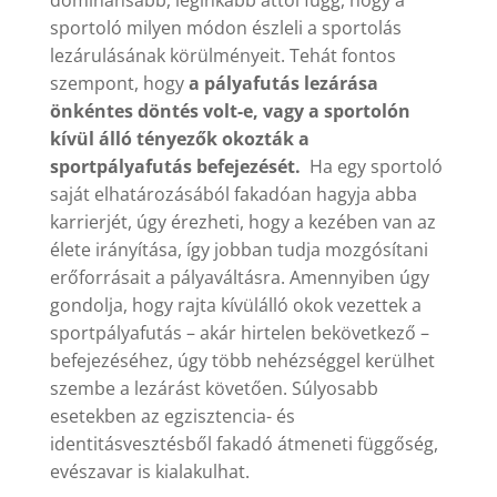
dominánsabb, leginkább attól függ, hogy a
sportoló milyen módon észleli a sportolás
lezárulásának körülményeit. Tehát fontos
szempont, hogy
a pályafutás lezárása
önkéntes döntés volt-e, vagy a sportolón
kívül álló tényezők okozták a
sportpályafutás befejezését.
Ha egy sportoló
saját elhatározásából fakadóan hagyja abba
karrierjét, úgy érezheti, hogy a kezében van az
élete irányítása, így jobban tudja mozgósítani
erőforrásait a pályaváltásra. Amennyiben úgy
gondolja, hogy rajta kívülálló okok vezettek a
sportpályafutás – akár hirtelen bekövetkező –
befejezéséhez, úgy több nehézséggel kerülhet
szembe a lezárást követően. Súlyosabb
esetekben az egzisztencia- és
identitásvesztésből fakadó átmeneti függőség,
evészavar is kialakulhat.