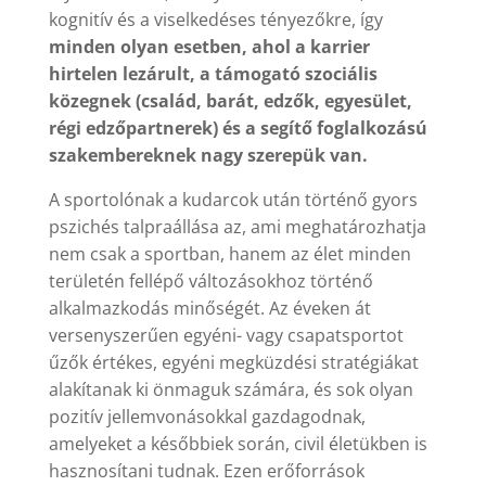
kognitív és a viselkedéses tényezőkre, így
minden olyan esetben, ahol a karrier
hirtelen lezárult, a támogató szociális
közegnek (család, barát, edzők, egyesület,
régi edzőpartnerek) és a segítő foglalkozású
szakembereknek nagy szerepük van.
A sportolónak a kudarcok után történő gyors
pszichés talpraállása az, ami meghatározhatja
nem csak a sportban, hanem az élet minden
területén fellépő változásokhoz történő
alkalmazkodás minőségét. Az éveken át
versenyszerűen egyéni- vagy csapatsportot
űzők értékes, egyéni megküzdési stratégiákat
alakítanak ki önmaguk számára, és sok olyan
pozitív jellemvonásokkal gazdagodnak,
amelyeket a későbbiek során, civil életükben is
hasznosítani tudnak. Ezen erőforrások