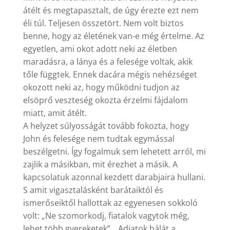
átélt és megtapasztalt, de úgy érezte ezt nem
éli túl. Teljesen összetört. Nem volt biztos
benne, hogy az életének van-e még értelme. Az
egyetlen, ami okot adott neki az életben
maradásra, a lánya és a felesége voltak, akik
tőle függtek. Ennek dacára mégis nehézséget
okozott neki az, hogy működni tudjon az
elsöprő veszteség okozta érzelmi fájdalom
miatt, amit átélt.
A helyzet súlyosságát tovább fokozta, hogy
John és felesége nem tudtak egymással
beszélgetni. Így fogalmuk sem lehetett arról, mi
zajlik a másikban, mit érezhet a másik. A
kapcsolatuk azonnal kezdett darabjaira hullani.
S amit vigasztalásként barátaiktól és
ismerőseiktől hallottak az egyenesen sokkoló
volt: „Ne szomorkodj, fiatalok vagytok még,
lehet több gyereketek”, „Adjatok hálát a