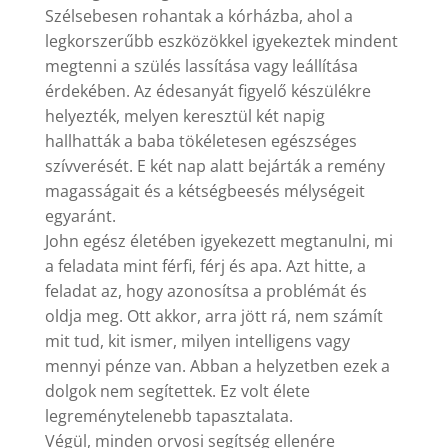
Szélsebesen rohantak a kórházba, ahol a
legkorszerűbb eszközökkel igyekeztek mindent
megtenni a szülés lassítása vagy leállítása
érdekében. Az édesanyát figyelő készülékre
helyezték, melyen keresztül két napig
hallhatták a baba tökéletesen egészséges
szívverését. E két nap alatt bejárták a remény
magasságait és a kétségbeesés mélységeit
egyaránt.
John egész életében igyekezett megtanulni, mi
a feladata mint férfi, férj és apa. Azt hitte, a
feladat az, hogy azonosítsa a problémát és
oldja meg. Ott akkor, arra jött rá, nem számít
mit tud, kit ismer, milyen intelligens vagy
mennyi pénze van. Abban a helyzetben ezek a
dolgok nem segítettek. Ez volt élete
legreménytelenebb tapasztalata.
Végül, minden orvosi segítség ellenére