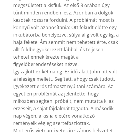
megszületett a kisfiuk. Az első 8 órában úgy
tűnt minden rendben lesz. Azonban a dolgok
kezdtek rosszra fordulni. A problémát most is
könnyű volt azonosítania: Ott feküdt előtte egy
inkubátorba behelyezve, súlya alig volt egy kg, a
haja fekete. Ám semmit nem tehetett érte, csak
állt földbe gyökerezett lábbal, és teljesen
tehetetlennek érezte magát a
figyelőberendezéseket nézve.
Így zajlott ez két napig. Ez idő alatt John ott volt
a felesége mellett. Segített, ahogy csak tudott.
Igyekezett erős támaszt nyújtani számára. Az
egyetlen problémát az jelentette, hogy
miközben segíteni próbált, nem mutatta ki az
érzéseit, a saját fájdalmát tagadta. A második
nap végén, a kisfia életére vonatkozó
reményeik végleg szertefoszlottak.
Mint erős vietnami veterán számos helyzetet