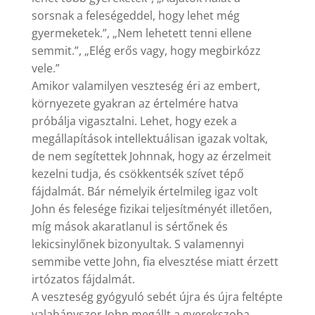
sorsnak a feleségeddel, hogy lehet még
gyermeketek.”, „Nem lehetett tenni ellene
semmit.”, „Elég erős vagy, hogy megbirkózz
vele.”
Amikor valamilyen veszteség éri az embert,
környezete gyakran az értelmére hatva
próbálja vigasztalni. Lehet, hogy ezek a
megállapítások intellektuálisan igazak voltak,
de nem segítettek Johnnak, hogy az érzelmeit
kezelni tudja, és csökkentsék szívet tépő
fájdalmát. Bár némelyik értelmileg igaz volt
John és felesége fizikai teljesítményét illetően,
míg mások akaratlanul is sértőnek és
lekicsinylőnek bizonyultak. S valamennyi
semmibe vette John, fia elvesztése miatt érzett
irtózatos fájdalmát.
A veszteség gyógyuló sebét újra és újra feltépte
valahányszor John megállt a gyerekszoba