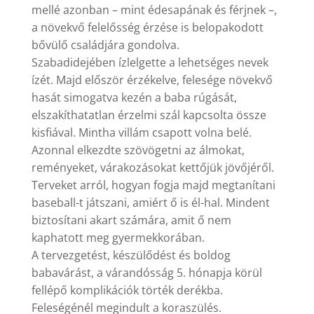
mellé azonban – mint édesapának és férjnek –,
a növekvő felelősség érzése is belopakodott
bővülő családjára gondolva.
Szabadidejében ízlelgette a lehetséges nevek
ízét. Majd először érzékelve, felesége növekvő
hasát simogatva kezén a baba rúgását,
elszakíthatatlan érzelmi szál kapcsolta össze
kisfiával. Mintha villám csapott volna belé.
Azonnal elkezdte szövögetni az álmokat,
reményeket, várakozásokat kettőjük jövőjéről.
Terveket arról, hogyan fogja majd megtanítani
baseball-t játszani, amiért ő is él-hal. Mindent
biztosítani akart számára, amit ő nem
kaphatott meg gyermekkorában.
A tervezgetést, készülődést és boldog
babavárást, a várandósság 5. hónapja körül
fellépő komplikációk törték derékba.
Feleségénél megindult a koraszülés.