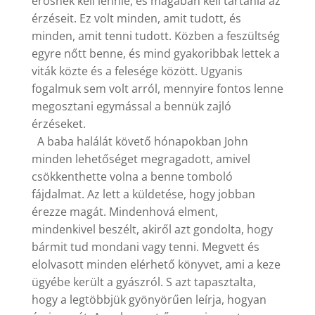
erősnek kell lennie, és magában kell tartania az
érzéseit. Ez volt minden, amit tudott, és
minden, amit tenni tudott. Közben a feszültség
egyre nőtt benne, és mind gyakoribbak lettek a
viták közte és a felesége között. Ugyanis
fogalmuk sem volt arról, mennyire fontos lenne
megosztani egymással a bennük zajló
érzéseket.
A baba halálát követő hónapokban John
minden lehetőséget megragadott, amivel
csökkenthette volna a benne tomboló
fájdalmat. Az lett a küldetése, hogy jobban
érezze magát. Mindenhová elment,
mindenkivel beszélt, akiről azt gondolta, hogy
bármit tud mondani vagy tenni. Megvett és
elolvasott minden elérhető könyvet, ami a keze
ügyébe került a gyászról. S azt tapasztalta,
hogy a legtöbbjük gyönyörűen leírja, hogyan