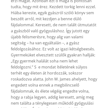
érzi magát. Azonban ezt ő maga is pontosan
tudta, hogy mit érez. Kezdett torkig lenni ezzel.
Hiába kereste, egyik gyászról szóló könyv sem
beszélt arról, mit kezdjen a benne dúló
fájdalommal. Keresett, de nem talált útmutatót
a gyászból való gyógyuláshoz. Így jutott egy
újabb felismerésre, hogy alig van valami
segítség – ha van egyáltalán –, a gyász
feldolgozásához. Ez volt az igazi kétségbeesés.
Gyermeküket elvesztett szülők gyakran hallják:
„Egy gyermek halálát soha nem lehet
feldolgozni.” S e mondat ítéletének súlyos
terhét egy életen át hordozzák, sokszor
roskadozva alatta. John W. James ahelyett, hogy
engedett volna ennek a megbilincselő
fájdalomnak, és élete végéig engedte volna,
hogy a rabja legyen, addig keresett, amíg meg
nem találta a ténylegesen működő gyógyulási