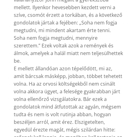
mellett. Ilyenkor hevesebben kezdett verni a
szíve, csomót érzett a torkában, és a következő
gondolatok jártak a fejében: „Soha nem fogja
megtudni, mi mindent akartam érte tenni.
Soha nem fogja megtudni, mennyire
szerettem.” Ezek voltak azok a remények és
álmok, amelyek a halál miatt nem teljesülhettek
be.
E mellett állandóan azon tépelődött, mi az,
amit bárcsak másképp, jobban, többet tehetett
volna. Ha az orvosi költségekből nem csinált
volna akkora ügyet, a felesége gyakrabban járt
volna ellenőrző vizsgálatokra. Bár ezek a
gondolatok mind átfutottak az agyán, mégsem
tudta és nem is volt rutinja abban, hogyan
beszéljen arról, amit érez. Elszigetelten,
egyedül érezte magát, mégis szilárdan hitte: