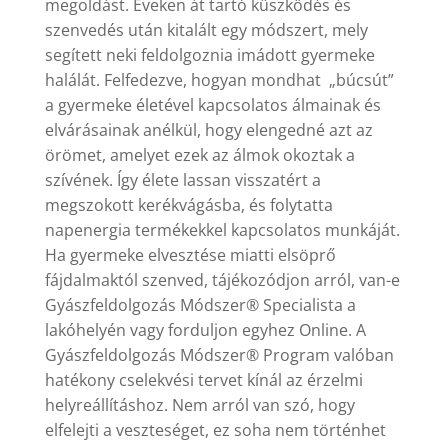
megoldást. Éveken át tartó küszködés és
szenvedés után kitalált egy módszert, mely
segített neki feldolgoznia imádott gyermeke
halálát. Felfedezve, hogyan mondhat „búcsút”
a gyermeke életével kapcsolatos álmainak és
elvárásainak anélkül, hogy elengedné azt az
örömet, amelyet ezek az álmok okoztak a
szívének. Így élete lassan visszatért a
megszokott kerékvágásba, és folytatta
napenergia termékekkel kapcsolatos munkáját.
Ha gyermeke elvesztése miatti elsöprő
fájdalmaktól szenved, tájékozódjon arról, van-e
Gyászfeldolgozás Módszer® Specialista a
lakóhelyén vagy forduljon egyhez Online. A
Gyászfeldolgozás Módszer® Program valóban
hatékony cselekvési tervet kínál az érzelmi
helyreállításhoz. Nem arról van szó, hogy
elfelejti a veszteséget, ez soha nem történhet