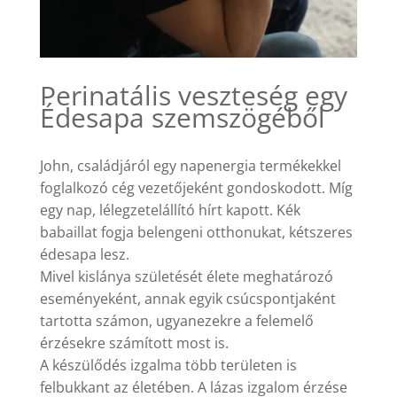
Perinatális veszteség egy
Édesapa szemszögéből
John, családjáról egy napenergia termékekkel
foglalkozó cég vezetőjeként gondoskodott. Míg
egy nap, lélegzetelállító hírt kapott. Kék
babaillat fogja belengeni otthonukat, kétszeres
édesapa lesz.
Mivel kislánya születését élete meghatározó
eseményeként, annak egyik csúcspontjaként
tartotta számon, ugyanezekre a felemelő
érzésekre számított most is.
A készülődés izgalma több területen is
felbukkant az életében. A lázas izgalom érzése