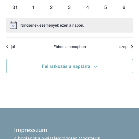
események
események
események
események
események
események
esemén
0
0
0
0
0
0
0
31
1
2
3
4
5
6
események
események
események
események
események
események
esemé
Nincsenek események ezen a napon.
Notice
júl
Ebben a hónapban
szept
Feliratkozás a naptárra
Impresszum
A honlapot a Gyászfeldolgozás Módszer®