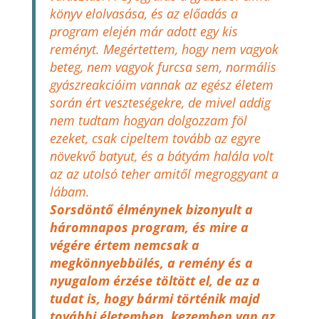
könyv elolvasása, és az előadás a
program elején már adott egy kis
reményt. Megértettem, hogy nem vagyok
beteg, nem vagyok furcsa sem, normális
gyászreakcióim vannak az egész életem
során ért veszteségekre, de mivel addig
nem tudtam hogyan dolgozzam föl
ezeket, csak cipeltem tovább az egyre
növekvő batyut, és a bátyám halála volt
az az utolsó teher amitől megroggyant a
lábam.
Sorsdöntő élménynek bizonyult a
háromnapos program, és mire a
végére értem nemcsak a
megkönnyebbülés, a remény és a
nyugalom érzése töltött el, de az a
tudat is, hogy bármi történik majd
további életemben, kezemben van az