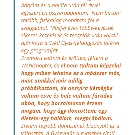
bátyám és a halála után fél évvel
egyszerűen összeroppantam. Nem bírtam
tovább, fizikailag mondtam föl a
szolgálatot. Másfél éves többé-kevésbé
sikeres kezelések és terápiák után valaki
ajánlotta a Svéd Gyászfeldolgozás Intézet
egy programját.
Szomorú voltam és erőtlen, féltem a
Workshoptól, és
el nem tudtam képzelni
hogy miben lehetne ez a módszer más,
mint amikkel már addig
próbálkoztam, de annyira kétségbe
voltam esve és bele voltam fáradva
abba, hogy borzalmasan érzem
magam, hogy úgy döntöttem; egy
életem-egy halálom, megpróbálom.
Életem legjobb döntésének bizonyult ez a
választás. A Gyógyulás a gyászból című