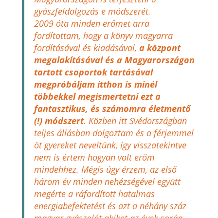
gyászfeldolgozás e módszerét.
2009 óta minden erőmet arra
fordítottam, hogy a könyv magyarra
fordításával és kiadásával,
a központ
megalakításával és a Magyarországon
tartott csoportok tartásával
megpróbáljam itthon is minél
többekkel megismertetni ezt a
fantasztikus, és számomra életmentő
(!) módszert
. Közben itt Svédországban
teljes állásban dolgoztam és a férjemmel
öt gyereket neveltünk, így visszatekintve
nem is értem hogyan volt erőm
mindehhez. Mégis úgy érzem, az első
három év minden nehézségével együtt
megérte a ráfordított hatalmas
energiabefektetést és azt a néhány száz
magyar gyászolót akiket az évek során