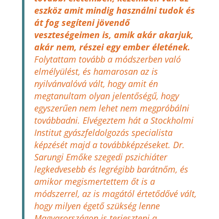
eszköz amit mindig használni tudok és
át fog segíteni jövendő
veszteségeimen is, amik akár akarjuk,
akár nem, részei egy ember életének.
Folytattam tovább a módszerben való
elmélyülést, és hamarosan az is
nyilvánvalóvá vált, hogy amit én
megtanultam olyan jelentőségű, hogy
egyszerűen nem lehet nem megpróbálni
továbbadni. Elvégeztem hát a Stockholmi
Institut gyászfeldolgozás specialista
képzését majd a továbbképzéseket. Dr.
Sarungi Emőke szegedi pszichiáter
legkedvesebb és legrégibb barátnőm, és
amikor megismertettem őt is a
módszerrel, az is magától értetődővé vált,
hogy milyen égető szükség lenne
Magyarországon is terjeszteni a