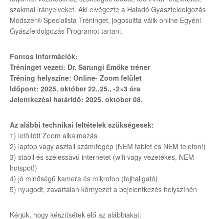
szakmai irányelveket. Aki elvégezte a Haladó Gyászfeldolgozás
Módszer® Specialista Tréninget, jogosulttá válik online Egyéni
Gyászfeldolgozás Programot tartani.
Fontos Információk:
Tréninget vezeti: Dr. Sarungi Emőke tréner
Tréning helyszíne: Online- Zoom felület
Időpont: 2025. október 22.,25., -2×3 óra
Jelentkezési határidő: 2025. október 08.
Az alábbi technikai feltételek szükségesek:
1) letöltött Zoom alkalmazás
2) laptop vagy asztali számítógép (NEM tablet és NEM telefon!)
3) stabil és szélessávú internetet (wifi vagy vezetékes, NEM
hotspot!)
4) jó minőségű kamera és mikrofon (fejhallgató)
5) nyugodt, zavartalan környezet a bejelentkezés helyszínén
Kérjük, hogy készítsétek elő az alábbiakat: