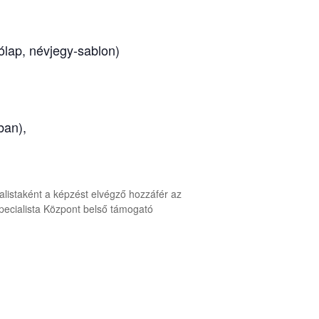
ólap, névjegy-sablon)
)
ban),
alistaként a képzést elvégző hozzáfér az
ecialista Központ belső támogató