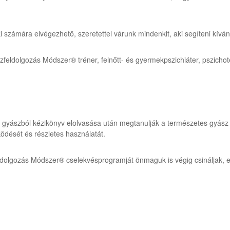
rki számára elvégezhető, szeretettel várunk mindenkit, aki segíteni kív
zfeldolgozás Módszer
®
tréner, felnőtt- és gyermekpszichiáter, pszich
gyászból kézikönyv elolvasása után megtanulják a természetes gyász jel
dését és részletes használatát.
dolgozás Módszer® cselekvésprogramját önmaguk is végig csináljak, ez