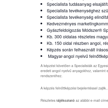
Specialista tudásanyag elsajátí
Specialista tevékenységhez sz
Specialista tevékenység elindí
Kedvezményes marketingkommun
Gyászfeldolgozás Módszer® Speci
Kb. 300 oldalas részletes magya
Kb. 150 oldal részben angol, r
Képzés során felhasznált íráso
Magyar-angol nyelvű felnőttkép
A képzést követően a Specialisták az Egyesü
eredeti angol nyelvű anyagokhoz, valamint
rendszeréhez.
A képzés felnőttképzési bejelentéssel zajlik.
Részletes
tájékoztató
az alábbi e-mail címe