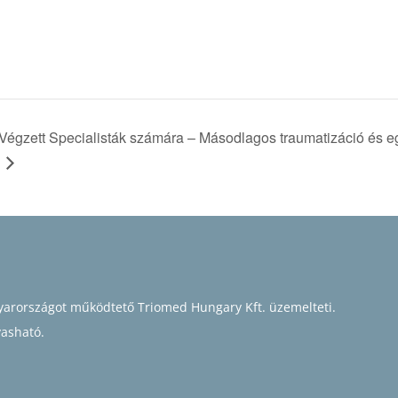
égzett Specialisták számára – Másodlagos traumatizáció és eg
arországot működtető Triomed Hungary Kft. üzemelteti.
vasható.