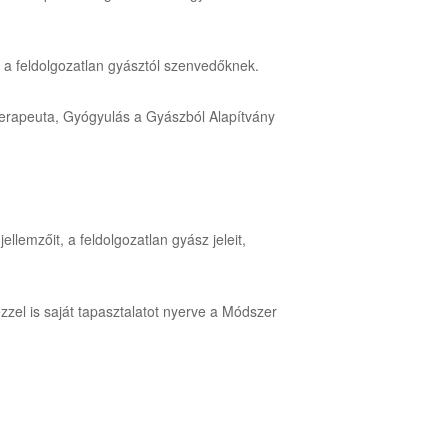
án a feldolgozatlan gyásztól szenvedőknek.
oterapeuta, Gyógyulás a Gyászból Alapítvány
lemzőit, a feldolgozatlan gyász jeleit,
zel is saját tapasztalatot nyerve a Módszer