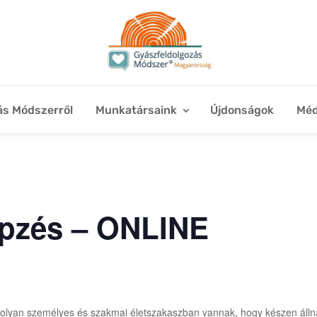
ás Módszerről
Munkatársaink
Újdonságok
Méd
épzés – ONLINE
ik olyan személyes és szakmai életszakaszban vannak, hogy készen áll