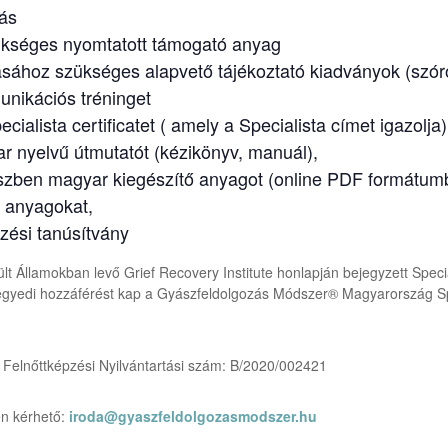
tás
ükséges nyomtatott támogató anyag
tásához szükséges alapvető tájékoztató kiadványok (szór
ikációs tréninget
alista certificatet ( amely a Specialista címet igazolja
r nyelvű útmutatót (kézikönyv, manuál),
észben magyar kiegészítő anyagot (online PDF formátum
s anyagokat,
zési tanúsítvány
lt Államokban levő Grief Recovery Institute honlapján bejegyzett Speci
 egyedi hozzáférést kap a Gyászfeldolgozás Módszer® Magyarország Sp
. Felnőttképzési Nyilvántartási szám: B/2020/002421
n kérhető:
iroda@gyaszfeldolgozasmodszer.hu