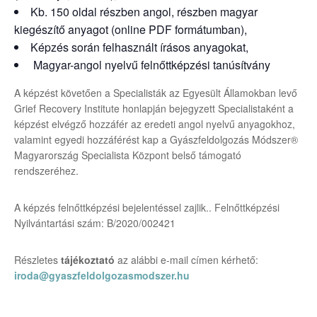
Kb. 150 oldal részben angol, részben magyar
kiegészítő anyagot (online PDF formátumban),
Képzés során felhasznált írásos anyagokat,
Magyar-angol nyelvű felnőttképzési tanúsítvány
A képzést követően a Specialisták az Egyesült Államokban levő
Grief Recovery Institute honlapján bejegyzett Specialistaként a
képzést elvégző hozzáfér az eredeti angol nyelvű anyagokhoz,
valamint egyedi hozzáférést kap a Gyászfeldolgozás Módszer®
Magyarország Specialista Központ belső támogató
rendszeréhez.
A képzés felnőttképzési bejelentéssel zajlik.. Felnőttképzési
Nyilvántartási szám: B/2020/002421
Részletes
tájékoztató
az alábbi e-mail címen kérhető:
iroda@gyaszfeldolgozasmodszer.hu