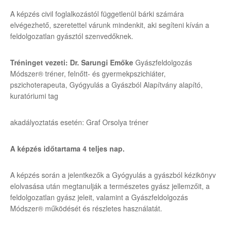
A képzés civil foglalkozástól függetlenül bárki számára
elvégezhető, szeretettel várunk mindenkit, aki segíteni kíván a
feldolgozatlan gyásztól szenvedőknek.
Tréninget vezeti: Dr. Sarungi Emőke
Gyászfeldolgozás
Módszer
®
tréner, felnőtt- és gyermekpszichiáter,
pszichoterapeuta, Gyógyulás a Gyászból Alapítvány alapító,
kuratóriumi tag
akadályoztatás esetén: Graf Orsolya tréner
A képzés időtartama 4 teljes nap.
A képzés során a jelentkezők a Gyógyulás a gyászból kézikönyv
elolvasása után megtanulják a természetes gyász jellemzőit, a
feldolgozatlan gyász jeleit, valamint a Gyászfeldolgozás
Módszer® működését és részletes használatát.