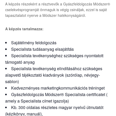
A képzés részeként a résztvevők a Gyászfeldolgozás Módszer®
cselekvésprogramját önmaguk is végig csináljak, ezzel is saját
tapasztalatot nyerve a Módszer hatékonyságáról.
A képzés tartalmazza:
Sajátélmény feldolgozás
Specialista tudásanyag elsajátítás
Specialista tevékenységhez szükséges nyomtatott
támogató anyag
Specialista tevékenység elindításához szükséges
alapvető tájékoztató kiadványok (szórólap, névjegy-
sablon)
Kedvezményes marketingkommunikációs tréninget
Gyászfeldolgozás Módszer® Specialista certificatet (
amely a Specialista címet igazolja)
Kb. 300 oldalas részletes magyar nyelvű útmutatót
(kézikönyv, manuál),