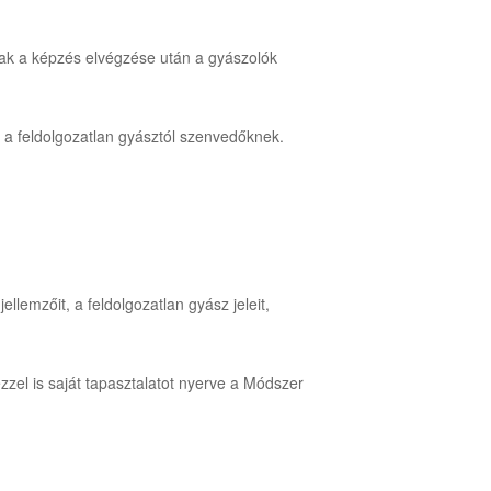
nak a képzés elvégzése után a gyászolók
án a feldolgozatlan gyásztól szenvedőknek.
lemzőit, a feldolgozatlan gyász jeleit,
zel is saját tapasztalatot nyerve a Módszer