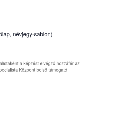
ólap, névjegy-sablon)
alistaként a képzést elvégző hozzáfér az
ecialista Központ belső támogató