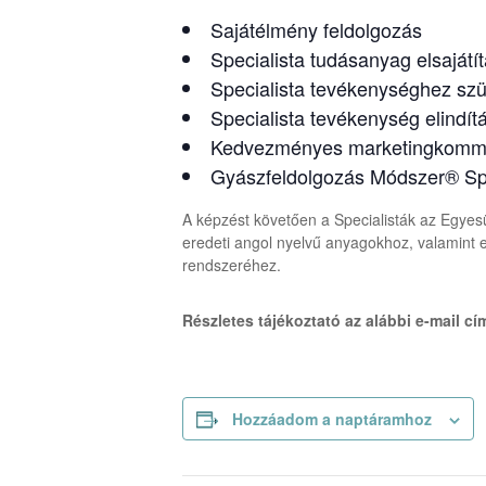
Sajátélmény feldolgozás
Specialista tudásanyag elsajátí
Specialista tevékenységhez sz
Specialista tevékenység elindí
Kedvezményes marketingkommun
Gyászfeldolgozás Módszer® Spec
A képzést követően a Specialisták az Egyesü
eredeti angol nyelvű anyagokhoz, valamint
rendszeréhez.
Részletes tájékoztató az alábbi e-mail c
Hozzáadom a naptáramhoz