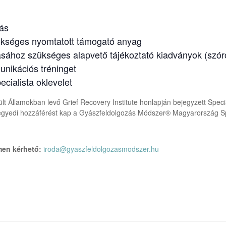
tás
ükséges nyomtatott támogató anyag
tásához szükséges alapvető tájékoztató kiadványok (szór
ikációs tréninget
ialista oklevelet
lt Államokban levő Grief Recovery Institute honlapján bejegyzett Speci
 egyedi hozzáférést kap a Gyászfeldolgozás Módszer® Magyarország Sp
ímen kérhető:
iroda@gyaszfeldolgozasmodszer.hu