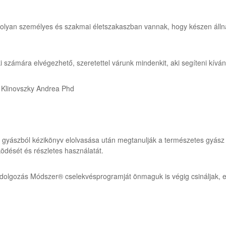
ik olyan személyes és szakmai életszakaszban vannak, hogy készen áll
rki számára elvégezhető, szeretettel várunk mindenkit, aki segíteni kív
 Klinovszky Andrea Phd
gyászból kézikönyv elolvasása után megtanulják a természetes gyász jel
dését és részletes használatát.
dolgozás Módszer® cselekvésprogramját önmaguk is végig csináljak, ez