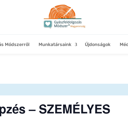
ás Módszerről
Munkatársaink
Újdonságok
Méd
képzés – SZEMÉLYES