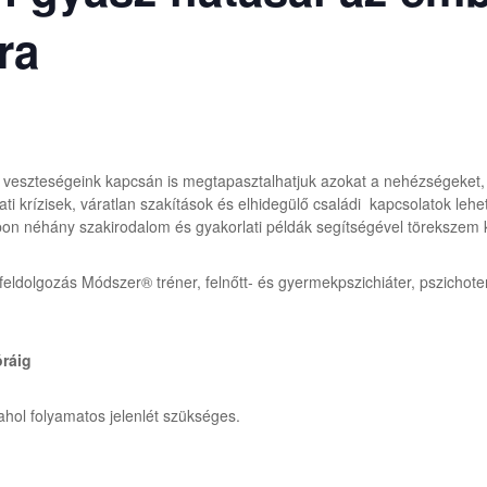
ra
 veszteségeink kapcsán is megtapasztalhatjuk azokat a nehézségeket, 
ati krízisek, váratlan szakítások és elhidegülő családi kapcsolatok lehe
n néhány szakirodalom és gyakorlati példák segítségével törekszem k
feldolgozás Módszer® tréner, felnőtt- és gyermekpszichiáter, pszichot
óráig
hol folyamatos jelenlét szükséges.