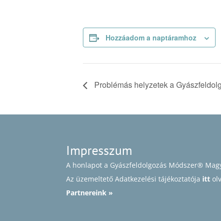
Hozzáadom a naptáramhoz
Problémás helyzetek a Gyászfeldol
Impresszum
A honlapot a Gyászfeldolgozás Módszer® Magy
Az üzemeltető Adatkezelési tájékoztatója
itt
ol
Partnereink »