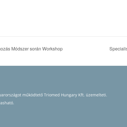
gozás Módszer során Workshop
Special
arországot működtető Triomed Hungary Kft. üzemelteti.
vasható.