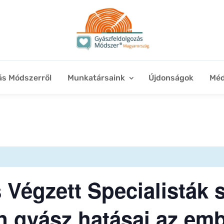
ás Módszerről
Munkatársaink
Újdonságok
Méd
Végzett Specialisták 
n gyász hatásai az emb