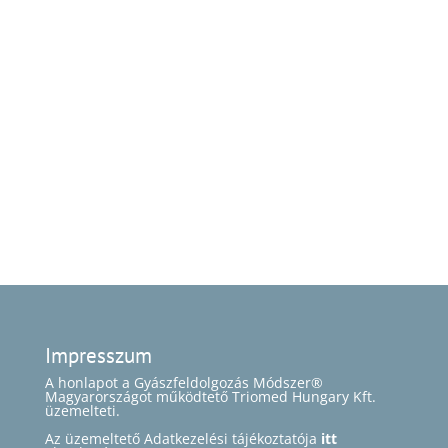
Impresszum
A honlapot a Gyászfeldolgozás Módszer®
Magyarországot működtető Triomed Hungary Kft.
üzemelteti.
Az üzemeltető Adatkezelési tájékoztatója
itt