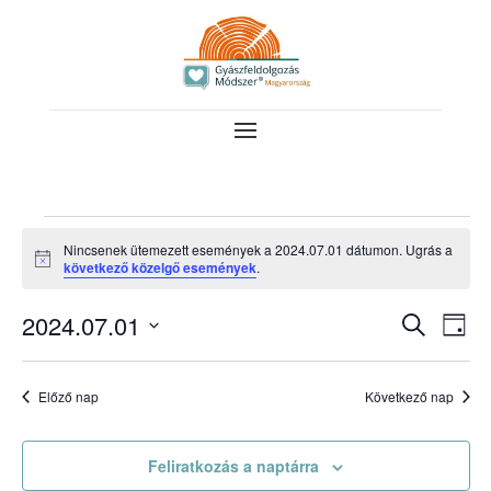
Események
Nincsenek ütemezett események a 2024.07.01 dátumon. Ugrás a
for
Notice
következő közelgő események
.
2024.07.01
Esemé
Es
2024.07.01
Keresett
Nap
néz
keresé
kifejezés
Dátum
nav
és
kiválasztása.
Előző nap
Következő nap
nézet
válasz
Feliratkozás a naptárra