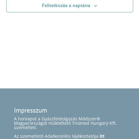
Feliratkozás a naptárra
Impresszum
A honlapot a Gyászfeldolgozás Módszer®
Magyarországot működtető Triomed Hungary Kft.
üzemelteti.
Az üzemeltető Adatkezelési tájékoztatója
itt