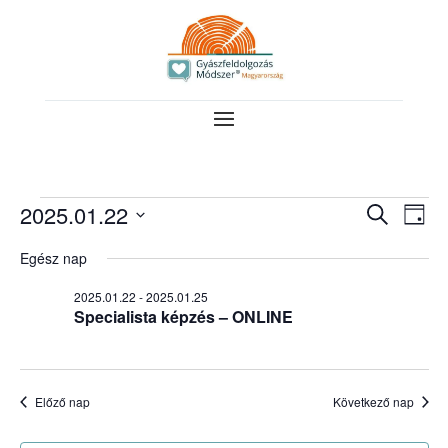
Események
Esemé
Es
2025.01.22
Keresett
Nap
néz
keresé
kifejezés
for
Dátum
nav
Egész nap
és
kiválasztása.
2025.01.22
nézet
2025.01.22
-
2025.01.25
Specialista képzés – ONLINE
válasz
Előző nap
Következő nap