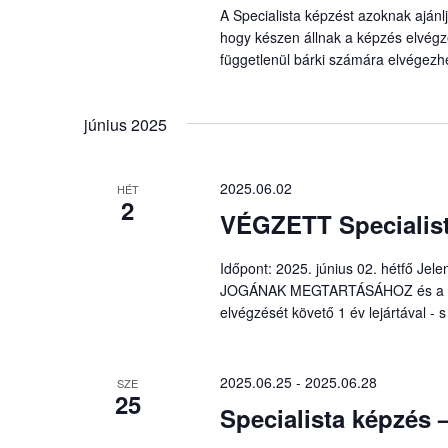
A Specialista képzést azoknak aján
hogy készen állnak a képzés elvégzé
függetlenül bárki számára elvégezh
június 2025
2025.06.02
HÉT
2
VÉGZETT Specialist
Időpont: 2025. június 02. hétfő J
JOGÁNAK MEGTARTÁSÁHOZ és a Spec
elvégzését követő 1 év lejártával - s
2025.06.25
-
2025.06.28
SZE
25
Specialista képzés