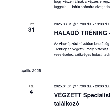
hogy készen állnak a képzés elvégzé
függetlenül bárki számára elvégezh
2025.03.31 @ 17:00 du.
-
19:00 du.
HÉT
31
HALADÓ TRÉNING – 
Az Alapképzést követően lehetőség 
Tréninget elvégezni, mely biztosítja 
vezetéséhez szükséges tudást, techn
április 2025
2025.04.04 @ 17:00 du.
-
20:00 du.
PÉN
4
VÉGZETT Specialist
találkozó