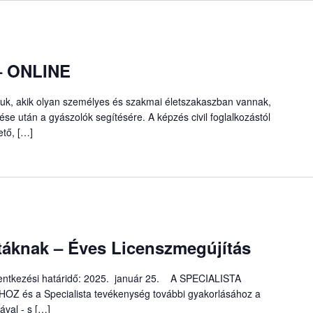
 – ONLINE
ljuk, akik olyan személyes és szakmai életszakaszban vannak,
se után a gyászolók segítésére. A képzés civil foglalkozástól
ető, […]
áknak – Éves Licenszmegújítás
elentkezési határidő: 2025. január 25. A SPECIALISTA
s a Specialista tevékenység további gyakorlásához a
ával - s […]