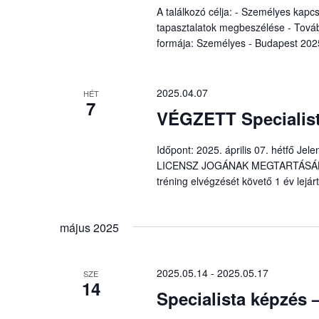
A találkozó célja: - Személyes kapc
tapasztalatok megbeszélése - Továb
formája: Személyes - Budapest 2025.
2025.04.07
HÉT
7
VÉGZETT Specialist
Időpont: 2025. április 07. hétfő J
LICENSZ JOGÁNAK MEGTARTÁSÁHOZ é
tréning elvégzését követő 1 év lejárt
május 2025
2025.05.14
-
2025.05.17
SZE
14
Specialista képzés