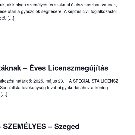
ljuk, akik olyan személyes és szakmai életszakaszban vannak,
se után a gyászolók segítésére. A képzés civil foglalkozástól
ető, […]
áknak – Éves Licenszmegújítás
elentkezési határidő: 2025. május 23. A SPECIALISTA LICENSZ
ialista tevékenység további gyakorlásához a tréning
 […]
 – SZEMÉLYES – Szeged