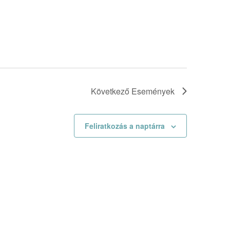
Következő
Események
Feliratkozás a naptárra