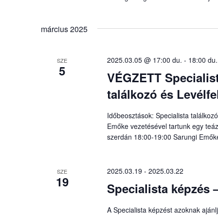
március 2025
2025.03.05 @ 17:00 du.
-
18:00 du.
SZE
5
VÉGZETT Specialistá
találkozó és Levélf
Időbeosztások: Specialista találkoz
Emőke vezetésével tartunk egy teáz
szerdán 18:00-19:00 Sarungi Emők
2025.03.19
-
2025.03.22
SZE
19
Specialista képzés
A Specialista képzést azoknak aján