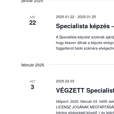
január 2025
Események
-
2025.01.22
-
2025.01.25
t
SZE
22
a
Specialista képzés
keresőszóval.
A Specialista képzést azoknak aján
hogy készen állnak a képzés elvégzé
függetlenül bárki számára elvégezh
február 2025
2025.02.03
HÉT
3
VÉGZETT Specialist
Időpont: 2025. február 03. hétfő J
LICENSZ JOGÁNAK MEGTARTÁSÁHOZ é
tréning elvégzését követő 1 év lejárt