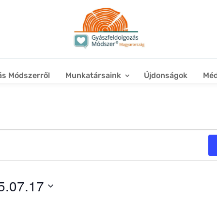
ás Módszerről
Munkatársaink
Újdonságok
Méd
5.07.17