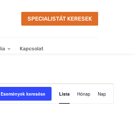
SPECIALISTÁT KERESEK
ia
Kapcsolat
Esemény
nézet
Események keresése
Lista
Hónap
Nap
navigáció