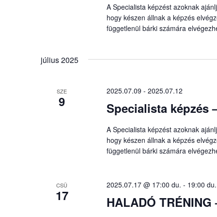
A Specialista képzést azoknak aján
hogy készen állnak a képzés elvégzé
függetlenül bárki számára elvégezh
július 2025
2025.07.09
-
2025.07.12
SZE
9
Specialista képzés
A Specialista képzést azoknak aján
hogy készen állnak a képzés elvégzé
függetlenül bárki számára elvégezh
2025.07.17 @ 17:00 du.
-
19:00 du.
CSÜ
17
HALADÓ TRÉNING –