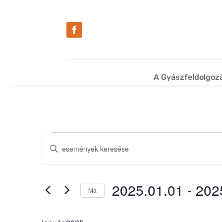
A Gyászfeldolgoz
Események
Események
Írja
keresése
be
és
a
nézet
keresőszót.
2025.01.01
 - 
202
Ma
Keresse
választás
Dátum
meg
kiválasztása.
a