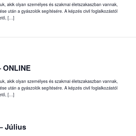
ljuk, akik olyan személyes és szakmai életszakaszban vannak,
se után a gyászolók segítésére. A képzés civil foglalkozástól
ető, […]
 – ONLINE
ljuk, akik olyan személyes és szakmai életszakaszban vannak,
se után a gyászolók segítésére. A képzés civil foglalkozástól
ető, […]
 Július