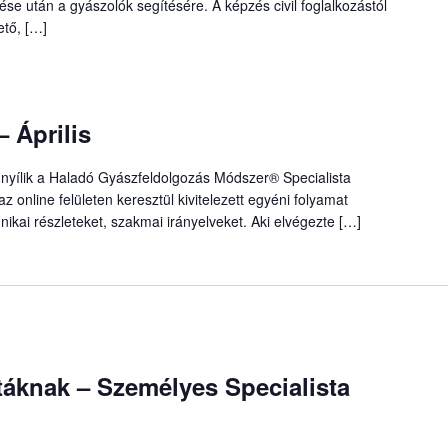
se után a gyászolók segítésére. A képzés civil foglalkozástól
ető, […]
Április
nyílik a Haladó Gyászfeldolgozás Módszer® Specialista
az online felületen keresztül kivitelezett egyéni folyamat
ikai részleteket, szakmai irányelveket. Aki elvégezte […]
áknak – Személyes Specialista