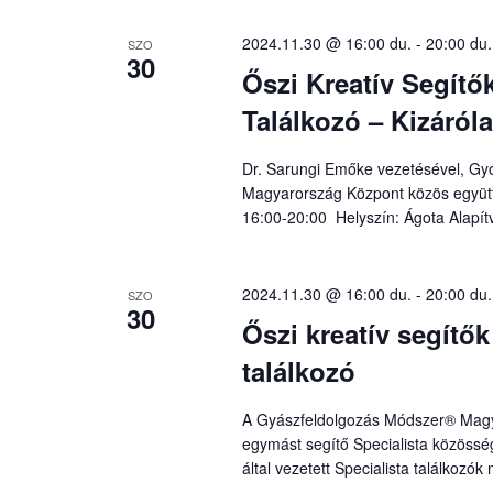
2024.11.30 @ 16:00 du.
-
20:00 du.
SZO
30
Őszi Kreatív Segítők
Találkozó – Kizáról
Dr. Sarungi Emőke vezetésével, Gy
Magyarország Központ közös együt
16:00-20:00 Helyszín: Ágota Alapít
2024.11.30 @ 16:00 du.
-
20:00 du.
SZO
30
Őszi kreatív segítők
találkozó
A Gyászfeldolgozás Módszer® Magyar
egymást segítő Specialista közössé
által vezetett Specialista találkozó