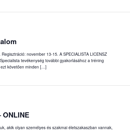
kalom
2. Regisztráció: november 13-15. A SPECIALISTA LICENSZ
ialista tevékenység további gyakorlásához a tréning
 s ezt követően minden […]
 – ONLINE
ljuk, akik olyan személyes és szakmai életszakaszban vannak,