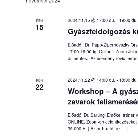
november 2024
Események
-
2024.11.15 @ 17:00 du.
-
19:00 du.
t
PÉN
15
a
Gyászfeldolgozás k
keresőszóval.
Előadó: Dr. Papp-Zipernovszky Ors
17:00-19:00-ig, Online - Zoom Jel
díjmentes. Az esemény rövid leírás
2024.11.22 @ 14:00 du.
-
18:00 du.
PÉN
22
Workshop – A gyász
zavarok felismerésé
Előadó: Dr. Sarungi Emőke, tréner 
ONLINE, Zoom-on Jelentkezéseket :
35.000 Ft ( Az ár bruttó, az […]