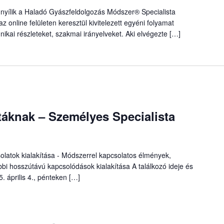
nyílik a Haladó Gyászfeldolgozás Módszer® Specialista
az online felületen keresztül kivitelezett egyéni folyamat
ikai részleteket, szakmai irányelveket. Aki elvégezte […]
áknak – Személyes Specialista
solatok kialakítása - Módszerrel kapcsolatos élmények,
bi hosszútávú kapcsolódások kialakítása A találkozó ideje és
 április 4., pénteken […]