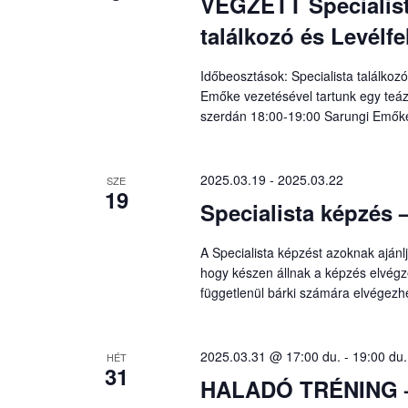
VÉGZETT Specialistá
találkozó és Levélf
Időbeosztások: Specialista találkoz
Emőke vezetésével tartunk egy teáz
szerdán 18:00-19:00 Sarungi Emők
2025.03.19
-
2025.03.22
SZE
19
Specialista képzés
A Specialista képzést azoknak aján
hogy készen állnak a képzés elvégzé
függetlenül bárki számára elvégezh
2025.03.31 @ 17:00 du.
-
19:00 du.
HÉT
31
HALADÓ TRÉNING – 