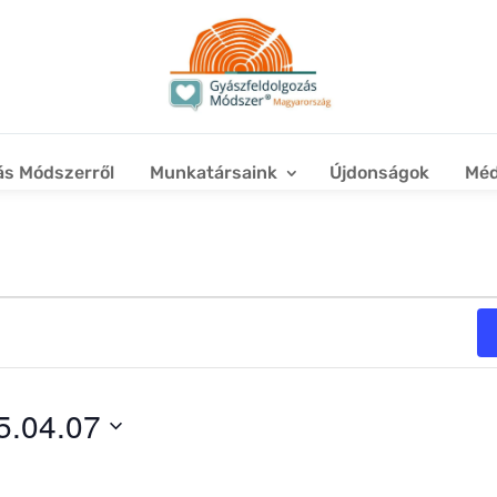
ás Módszerről
Munkatársaink
Újdonságok
Méd
5.04.07