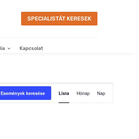
SPECIALISTÁT KERESEK
ia
Kapcsolat
Esemény
nézet
Események keresése
Lista
Hónap
Nap
navigáció