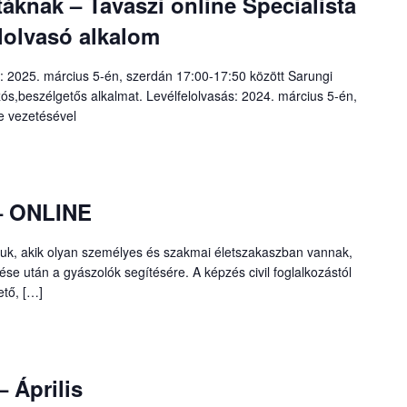
knak – Tavaszi online Specialista
elolvasó alkalom
ó: 2025. március 5-én, szerdán 17:00-17:50 között Sarungi
ós,beszélgetős alkalmat. Levélfelolvasás: 2024. március 5-én,
e vezetésével
 – ONLINE
ljuk, akik olyan személyes és szakmai életszakaszban vannak,
se után a gyászolók segítésére. A képzés civil foglalkozástól
ető, […]
Április