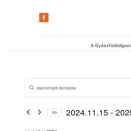
A Gyászfeldolgoz
Események
Események
Írja
keresése
be
és
a
nézet
keresőszót.
2024.11.15
 - 
202
Ma
Keresse
választás
Dátum
meg
kiválasztása.
a