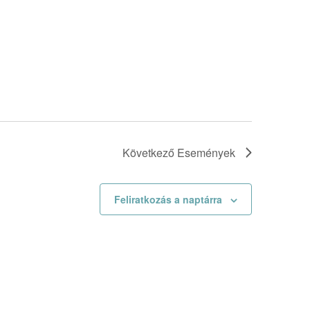
Következő
Események
Feliratkozás a naptárra