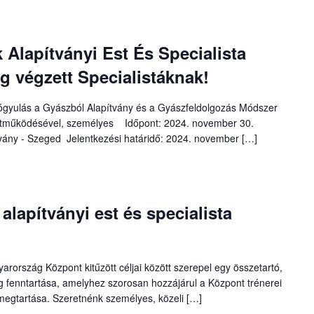
 Alapítványi Est És Specialista
ag végzett Specialistáknak!
ógyulás a Gyászból Alapítvány és a Gyászfeldolgozás Módszer
tműködésével, személyes Időpont: 2024. november 30.
vány - Szeged Jelentkezési határidő: 2024. november […]
 alapítványi est és specialista
ország Központ kitűzött céljai között szerepel egy összetartó,
g fenntartása, amelyhez szorosan hozzájárul a Központ trénerei
k megtartása. Szeretnénk személyes, közeli […]