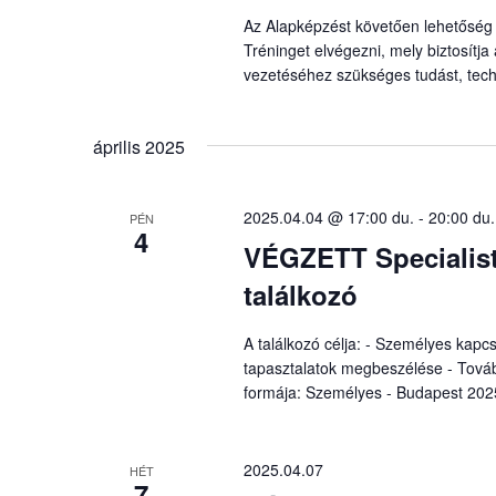
Az Alapképzést követően lehetőség 
Tréninget elvégezni, mely biztosítja 
vezetéséhez szükséges tudást, techn
április 2025
2025.04.04 @ 17:00 du.
-
20:00 du.
PÉN
4
VÉGZETT Specialist
találkozó
A találkozó célja: - Személyes kapc
tapasztalatok megbeszélése - Továb
formája: Személyes - Budapest 2025.
2025.04.07
HÉT
7