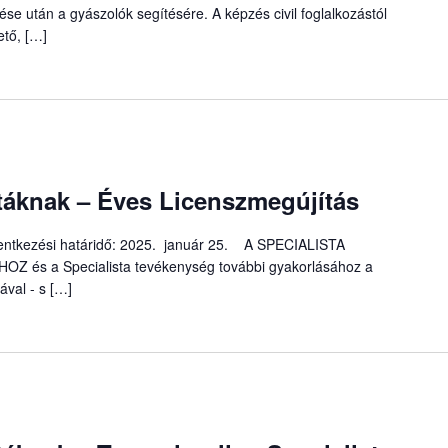
se után a gyászolók segítésére. A képzés civil foglalkozástól
ető, […]
áknak – Éves Licenszmegújítás
elentkezési határidő: 2025. január 25. A SPECIALISTA
s a Specialista tevékenység további gyakorlásához a
ával - s […]