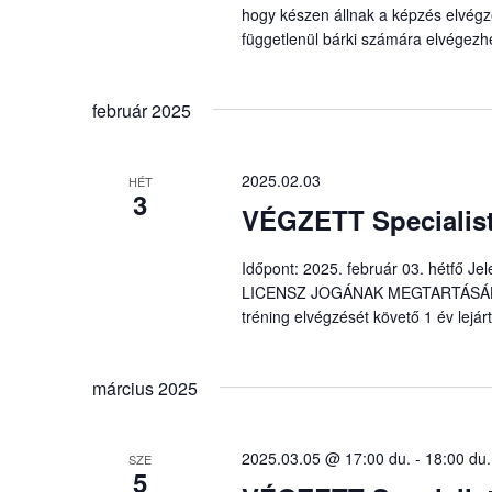
hogy készen állnak a képzés elvégzé
függetlenül bárki számára elvégezh
február 2025
2025.02.03
HÉT
3
VÉGZETT Specialist
Időpont: 2025. február 03. hétfő J
LICENSZ JOGÁNAK MEGTARTÁSÁHOZ é
tréning elvégzését követő 1 év lejárt
március 2025
2025.03.05 @ 17:00 du.
-
18:00 du.
SZE
5