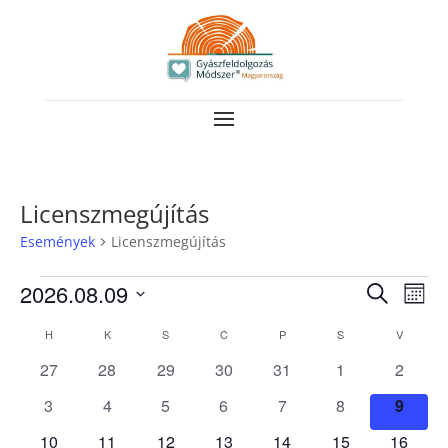
Licenszmegújítás
Események
Licenszmegújítás
Események
Esemé
Es
2026.08.09
Keresett
Hóna
néz
keresé
kifejezés
Dátum
Események
nav
H
HÉTFŐ
K
KEDD
S
SZERDA
C
CSÜTÖRTÖK
P
PÉNTEK
S
SZOMBAT
V
VASÁRN
és
kiválasztása.
naptár
0
0
0
0
0
0
0
27
28
29
30
31
1
2
nézet
események
események
események
események
események
események
esemé
0
0
0
0
0
0
válasz
0
3
4
5
6
7
8
9
események
események
események
események
események
események
esemé
0
0
0
0
0
0
0
10
11
12
13
14
15
16