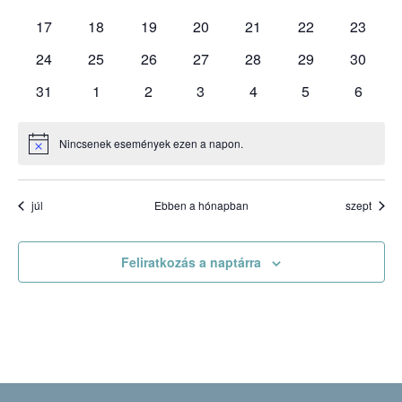
események
események
események
események
események
események
esemén
0
0
0
0
0
0
0
17
18
19
20
21
22
23
események
események
események
események
események
események
esemén
0
0
0
0
0
0
0
24
25
26
27
28
29
30
események
események
események
események
események
események
esemén
0
0
0
0
0
0
0
31
1
2
3
4
5
6
események
események
események
események
események
események
esemé
Nincsenek események ezen a napon.
Notice
júl
Ebben a hónapban
szept
Feliratkozás a naptárra