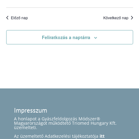
Előző nap
Következő nap
Feliratkozás a naptárra
Impresszum
A honlapot a Gyászfeldolgozás Módszer®
Magyarországot működtető Triomed Hungary Kft.
üzemelteti.
Az üzemeltető Adatkezelési tájékoztatója
itt