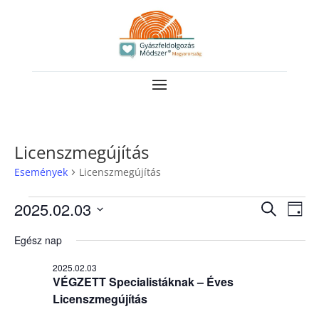
Licenszmegújítás
Események
Licenszmegújítás
Események
Esemé
Es
2025.02.03
Keresett
Nap
néz
for
keresé
kifejezés
Dátum
nav
Egész nap
2025.02.03
és
kiválasztása.
nézet
2025.02.03
VÉGZETT Specialistáknak – Éves
válasz
Licenszmegújítás