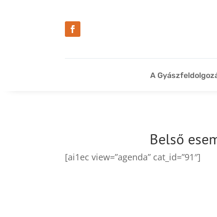
A Gyászfeldolgoz
Belső esem
[ai1ec view=”agenda” cat_id=”91″]