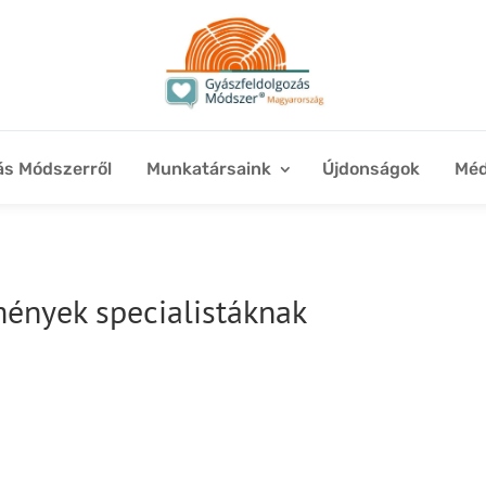
ás Módszerről
Munkatársaink
Újdonságok
Méd
ények specialistáknak