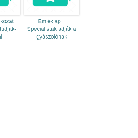
kozat-
Emléklap –
tudjak-
Specialistak adják a
i
gyászolónak