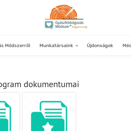
ás Módszerről
Munkatársaink
Újdonságok
Méd
rogram dokumentumai