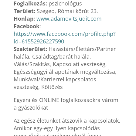
Foglalkozás:
pszichológus
Terület:
Szeged, Római körút 23.
Honlap:
www.adamovitsjudit.com
Facebook
:
https://www.facebook.com/profile.php?
id=61552926227590
Szakterület:
Házastárs/Élettárs/Partner
halála, Családtag/barát halála,
Válás/Szakítás, Kapcsolati veszteség,
Egészségügyi állapotának megváltozása,
Munkával/Karrierrel kapcsolatos
veszteség, Költözés
Egyéni és ONLINE foglalkozásokra várom
a gyászolókat
Az egész életünket átszövik a kapcsolatok.
Amikor egy-egy ilyen kapcsolódás
megszűnik valamilyen oknál fogva