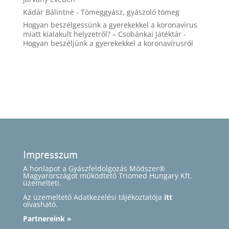
Kádár Bálintnè
-
Tömeggyász, gyászoló tömeg
Hogyan beszélgessünk a gyerekekkel a koronavírus
miatt kialakult helyzetről? – Csobánkai Játéktár
-
Hogyan beszéljünk a gyerekekkel a koronavírusról
Impresszum
A honlapot a Gyászfeldolgozás Módszer®
Magyarországot működtető Triomed Hungary Kft.
üzemelteti.
Az üzemeltető Adatkezelési tájékoztatója
itt
olvasható.
Partnereink »