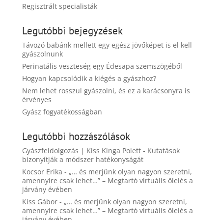
Regisztrált specialisták
Legutóbbi bejegyzések
Távozó babánk mellett egy egész jövőképet is el kell
gyászolnunk
Perinatális veszteség egy Édesapa szemszögéből
Hogyan kapcsolódik a kiégés a gyászhoz?
Nem lehet rosszul gyászolni, és ez a karácsonyra is
érvényes
Gyász fogyatékosságban
Legutóbbi hozzászólások
Gyászfeldolgozás | Kiss Kinga Polett
-
Kutatások
bizonyítják a módszer hatékonyságát
Kocsor Erika
-
„… és merjünk olyan nagyon szeretni,
amennyire csak lehet…” – Megtartó virtuális ölelés a
járvány évében
Kiss Gábor
-
„… és merjünk olyan nagyon szeretni,
amennyire csak lehet…” – Megtartó virtuális ölelés a
járvány évében