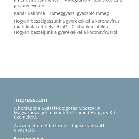
járvány évében
Kádár Bálintnè
-
Tömeggyász, gyászoló tömeg
Hogyan beszélgessünk a gyerekekkel a koronavírus
miatt kialakult helyzetről? – Csobánkai Játéktár
-
Hogyan beszéljünk a gyerekekkel a koronavírusról
Impresszum
A honlapot a Gyászfeldolgozás Módszer®
Magyarországot működtető Triomed Hungary Kft.
üzemelteti.
Az üzemeltető Adatkezelési tájékoztatója
itt
olvasható.
Partnereink »