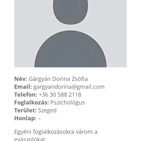
Név:
Gárgyán Dorina Zsófia
Email:
gargyandorina@gmail.com
Telefon:
+36 30 588 2118
Foglalkozás:
Pszichológus
Terület:
Szeged
Honlap:
–
Egyéni foglalkozásokra várom a
gyászolókat