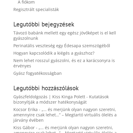
A fiókom
Regisztrált specialisták
Legutóbbi bejegyzések
Távozó babánk mellett egy egész jövőképet is el kell
gyászolnunk
Perinatális veszteség egy Édesapa szemszögéből
Hogyan kapcsolódik a kiégés a gyászhoz?
Nem lehet rosszul gyászolni, és ez a karácsonyra is
érvényes
Gyász fogyatékosságban
Legutóbbi hozzászólások
Gyászfeldolgozás | Kiss Kinga Polett
-
Kutatások
bizonyítják a módszer hatékonyságát
Kocsor Erika
-
„… és merjünk olyan nagyon szeretni,
amennyire csak lehet…” – Megtartó virtuális ölelés a
járvány évében
Kiss Gábor
-
„… és merjünk olyan nagyon szeretni,
amennyire csak lehet…” – Megtartó virtuális ölelés a