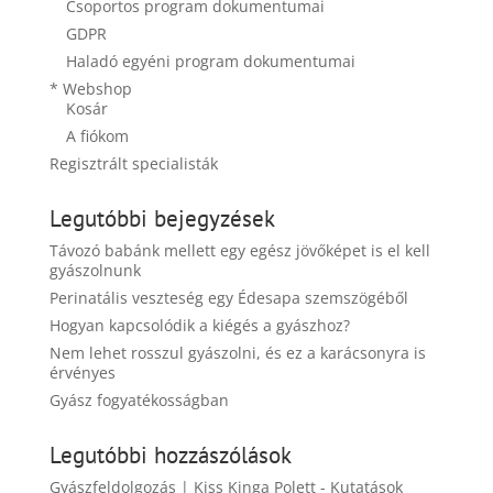
Csoportos program dokumentumai
GDPR
Haladó egyéni program dokumentumai
* Webshop
Kosár
A fiókom
Regisztrált specialisták
Legutóbbi bejegyzések
Távozó babánk mellett egy egész jövőképet is el kell
gyászolnunk
Perinatális veszteség egy Édesapa szemszögéből
Hogyan kapcsolódik a kiégés a gyászhoz?
Nem lehet rosszul gyászolni, és ez a karácsonyra is
érvényes
Gyász fogyatékosságban
Legutóbbi hozzászólások
Gyászfeldolgozás | Kiss Kinga Polett
-
Kutatások