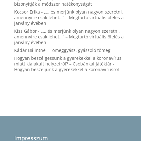
bizonyítják a módszer hatékonyságát
Kocsor Erika
-
„… és merjünk olyan nagyon szeretni,
amennyire csak lehet…” – Megtartó virtuális ölelés a
járvány évében
Kiss Gábor
-
„… és merjünk olyan nagyon szeretni,
amennyire csak lehet…” – Megtartó virtuális ölelés a
járvány évében
Kádár Bálintnè
-
Tömeggyász, gyászoló tömeg
Hogyan beszélgessünk a gyerekekkel a koronavírus
miatt kialakult helyzetről? – Csobánkai Játéktár
-
Hogyan beszéljünk a gyerekekkel a koronavírusról
Impresszum