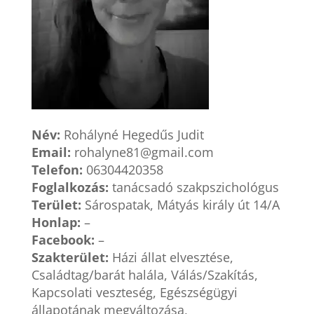
Név:
Rohályné Hegedűs Judit
Email:
rohalyne81@gmail.com
Telefon:
06304420358
Foglalkozás:
tanácsadó szakpszichológus
Terület:
Sárospatak, Mátyás király út 14/A
Honlap:
–
Facebook:
–
Szakterület:
Házi állat elvesztése,
Családtag/barát halála, Válás/Szakítás,
Kapcsolati veszteség, Egészségügyi
állapotának megváltozása,