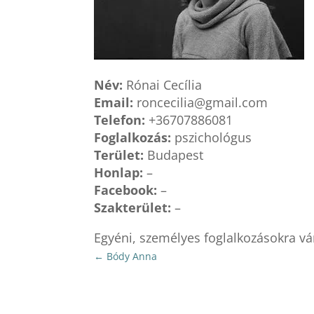
Név:
Rónai Cecília
Email:
roncecilia@gmail.com
Telefon:
+36707886081
Foglalkozás:
pszichológus
Terület:
Budapest
Honlap:
–
Facebook:
–
Szakterület:
–
Egyéni, személyes foglalkozásokra v
←
Bódy Anna