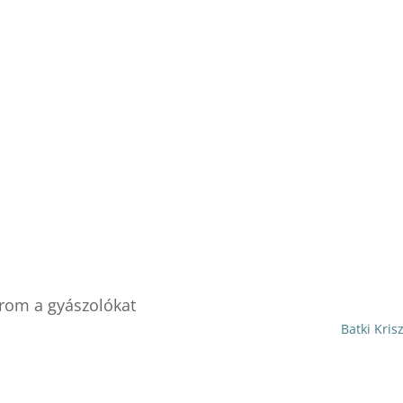
árom a gyászolókat
Batki Kris