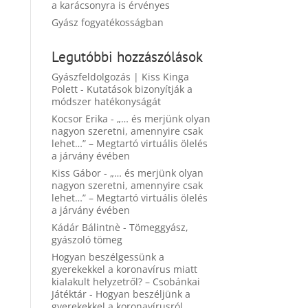
a karácsonyra is érvényes
Gyász fogyatékosságban
Legutóbbi hozzászólások
Gyászfeldolgozás | Kiss Kinga
Polett
-
Kutatások bizonyítják a
módszer hatékonyságát
Kocsor Erika
-
„… és merjünk olyan
nagyon szeretni, amennyire csak
lehet…” – Megtartó virtuális ölelés
a járvány évében
Kiss Gábor
-
„… és merjünk olyan
nagyon szeretni, amennyire csak
lehet…” – Megtartó virtuális ölelés
a járvány évében
Kádár Bálintnè
-
Tömeggyász,
gyászoló tömeg
Hogyan beszélgessünk a
gyerekekkel a koronavírus miatt
kialakult helyzetről? – Csobánkai
Játéktár
-
Hogyan beszéljünk a
gyerekekkel a koronavírusról