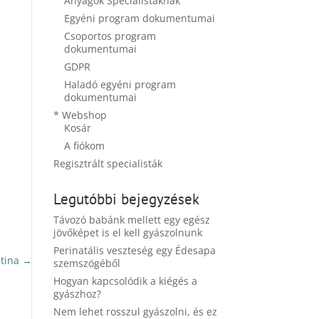
Anyagok Specialistáknak
Egyéni program dokumentumai
Csoportos program
dokumentumai
GDPR
Haladó egyéni program
dokumentumai
* Webshop
Kosár
A fiókom
Regisztrált specialisták
Legutóbbi bejegyzések
Távozó babánk mellett egy egész
jövőképet is el kell gyászolnunk
Perinatális veszteség egy Édesapa
ztina
→
szemszögéből
Hogyan kapcsolódik a kiégés a
gyászhoz?
Nem lehet rosszul gyászolni, és ez