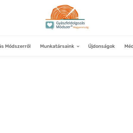
ás Módszerről
Munkatársaink
Újdonságok
Méd