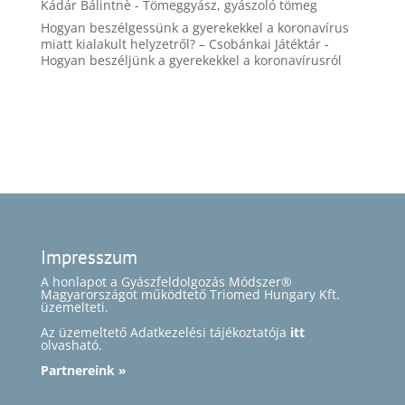
Kádár Bálintnè
-
Tömeggyász, gyászoló tömeg
Hogyan beszélgessünk a gyerekekkel a koronavírus
miatt kialakult helyzetről? – Csobánkai Játéktár
-
Hogyan beszéljünk a gyerekekkel a koronavírusról
Impresszum
A honlapot a Gyászfeldolgozás Módszer®
Magyarországot működtető Triomed Hungary Kft.
üzemelteti.
Az üzemeltető Adatkezelési tájékoztatója
itt
olvasható.
Partnereink »