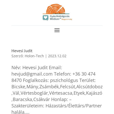
Hevesi Judit
Szerző:
Holon-Tech
|
2023.12.02
Név: Hevesi Judit Email:
hevjud@gmail.com Telefon: +36 30 474
8470 Foglalkozás: pszichológus Terület:
Bicske,Mány,Zsámbék,Felcsút,Alcsútdoboz
,Vál,Vértesboglár,Vértesacsa,Etyek,Kajászó
,Baracska,Csákvár Honlap: –
Szakterületeim: Házastárs/Élettárs/Partner
halála,...