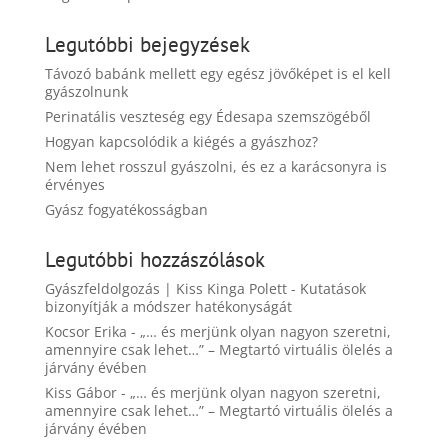
Legutóbbi bejegyzések
Távozó babánk mellett egy egész jövőképet is el kell
gyászolnunk
Perinatális veszteség egy Édesapa szemszögéből
Hogyan kapcsolódik a kiégés a gyászhoz?
Nem lehet rosszul gyászolni, és ez a karácsonyra is
érvényes
Gyász fogyatékosságban
Legutóbbi hozzászólások
Gyászfeldolgozás | Kiss Kinga Polett
-
Kutatások
bizonyítják a módszer hatékonyságát
Kocsor Erika
-
„… és merjünk olyan nagyon szeretni,
amennyire csak lehet…” – Megtartó virtuális ölelés a
járvány évében
Kiss Gábor
-
„… és merjünk olyan nagyon szeretni,
amennyire csak lehet…” – Megtartó virtuális ölelés a
járvány évében