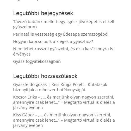
Legutóbbi bejegyzések
Távozó babánk mellett egy egész jövőképet is el kell
gyászolnunk
Perinatális veszteség egy Édesapa szemszögéből
Hogyan kapcsolódik a kiégés a gyászhoz?
Nem lehet rosszul gyászolni, és ez a karácsonyra is
érvényes
Gyász fogyatékosságban
Legutóbbi hozzászólások
Gyászfeldolgozás | Kiss Kinga Polett
-
Kutatások
bizonyítják a módszer hatékonyságát
Kocsor Erika
-
„… és merjünk olyan nagyon szeretni,
amennyire csak lehet…” – Megtartó virtuális ölelés a
járvány évében
Kiss Gábor
-
„… és merjünk olyan nagyon szeretni,
amennyire csak lehet…” – Megtartó virtuális ölelés a
járvány évében