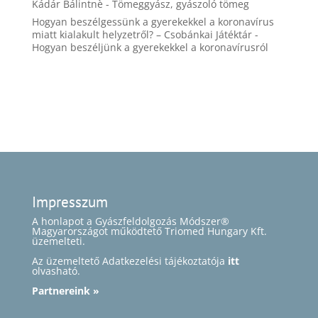
Kádár Bálintnè
-
Tömeggyász, gyászoló tömeg
Hogyan beszélgessünk a gyerekekkel a koronavírus
miatt kialakult helyzetről? – Csobánkai Játéktár
-
Hogyan beszéljünk a gyerekekkel a koronavírusról
Impresszum
A honlapot a Gyászfeldolgozás Módszer®
Magyarországot működtető Triomed Hungary Kft.
üzemelteti.
Az üzemeltető Adatkezelési tájékoztatója
itt
olvasható.
Partnereink »