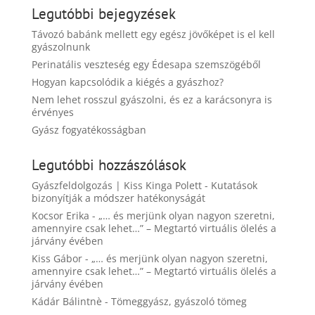
Legutóbbi bejegyzések
Távozó babánk mellett egy egész jövőképet is el kell
gyászolnunk
Perinatális veszteség egy Édesapa szemszögéből
Hogyan kapcsolódik a kiégés a gyászhoz?
Nem lehet rosszul gyászolni, és ez a karácsonyra is
érvényes
Gyász fogyatékosságban
Legutóbbi hozzászólások
Gyászfeldolgozás | Kiss Kinga Polett
-
Kutatások
bizonyítják a módszer hatékonyságát
Kocsor Erika
-
„… és merjünk olyan nagyon szeretni,
amennyire csak lehet…” – Megtartó virtuális ölelés a
járvány évében
Kiss Gábor
-
„… és merjünk olyan nagyon szeretni,
amennyire csak lehet…” – Megtartó virtuális ölelés a
járvány évében
Kádár Bálintnè
-
Tömeggyász, gyászoló tömeg