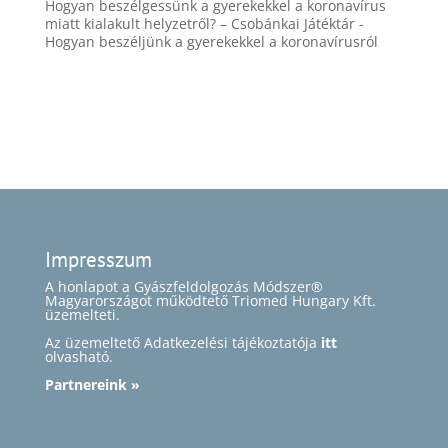
Hogyan beszélgessünk a gyerekekkel a koronavírus
miatt kialakult helyzetről? – Csobánkai Játéktár
-
Hogyan beszéljünk a gyerekekkel a koronavírusról
Impresszum
A honlapot a Gyászfeldolgozás Módszer®
Magyarországot működtető Triomed Hungary Kft.
üzemelteti.
Az üzemeltető Adatkezelési tájékoztatója
itt
olvasható.
Partnereink »