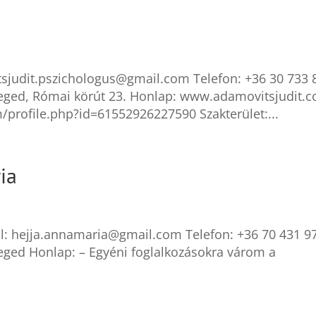
tsjudit.pszichologus@gmail.com Telefon: +36 30 733 
Szeged, Római körút 23. Honlap: www.adamovitsjudit.
profile.php?id=61552926227590 Szakterület:...
ia
l: hejja.annamaria@gmail.com Telefon: +36 70 431 9
zeged Honlap: – Egyéni foglalkozásokra várom a