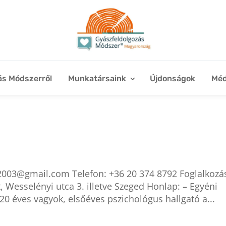
ás Módszerről
Munkatársaink
Újdonságok
Méd
a2003@gmail.com Telefon: +36 20 374 8792 Foglalkozá
 Wesselényi utca 3. illetve Szeged Honlap: – Egyéni
20 éves vagyok, elsőéves pszichológus hallgató a...