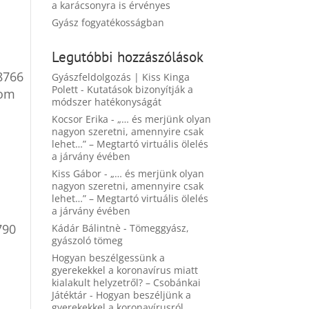
a karácsonyra is érvényes
Gyász fogyatékosságban
Legutóbbi hozzászólások
8766
Gyászfeldolgozás | Kiss Kinga
Polett
-
Kutatások bizonyítják a
com
módszer hatékonyságát
Kocsor Erika
-
„… és merjünk olyan
nagyon szeretni, amennyire csak
lehet…” – Megtartó virtuális ölelés
a járvány évében
Kiss Gábor
-
„… és merjünk olyan
nagyon szeretni, amennyire csak
lehet…” – Megtartó virtuális ölelés
a járvány évében
790
Kádár Bálintnè
-
Tömeggyász,
gyászoló tömeg
Hogyan beszélgessünk a
gyerekekkel a koronavírus miatt
kialakult helyzetről? – Csobánkai
Játéktár
-
Hogyan beszéljünk a
gyerekekkel a koronavírusról