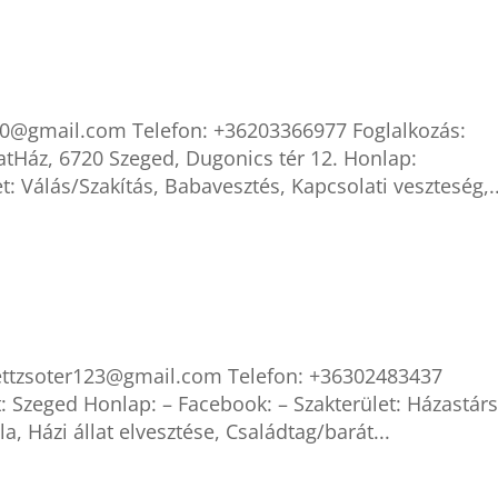
80@gmail.com Telefon: +36203366977 Foglalkozás:
atHáz, 6720 Szeged, Dugonics tér 12. Honlap:
: Válás/Szakítás, Babavesztés, Kapcsolati veszteség,..
dettzsoter123@gmail.com Telefon: +36302483437
: Szeged Honlap: – Facebook: – Szakterület: Házastárs
a, Házi állat elvesztése, Családtag/barát...