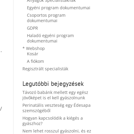
Anyagok Specialistáknak
Egyéni program dokumentumai
Csoportos program
dokumentumai
GDPR
Haladó egyéni program
dokumentumai
* Webshop
.
Kosár
A fiókom
Regisztrált specialisták
Legutóbbi bejegyzések
Távozó babánk mellett egy egész
jövőképet is el kell gyászolnunk
Perinatális veszteség egy Édesapa
/
szemszögéből
Hogyan kapcsolódik a kiégés a
gyászhoz?
Nem lehet rosszul gyászolni, és ez